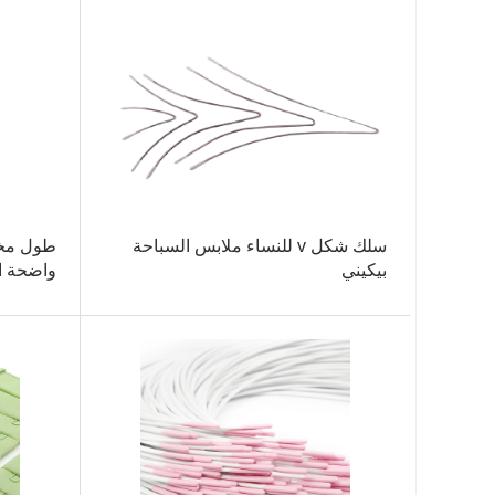
سلك شكل v للنساء ملابس السباحة
طول مخص
بيكيني
واضحة ا
الداخلية