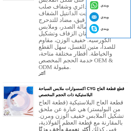
ويندي
بثبات. تصميم دائري وشفاف صلب
غير مرئي تحت الدانتيل الشفاف
ويندي
والنسيج الرقيق، مضاد للتدحرج
لدعم جانب حمالة الصدر، وملابس
ويندي
الجسم، وفستان الزفاف وتشكيل
الكورسيه. خفيف الوزن، مقاوم
للصدأ، متين للغسل، سهل القطع
والخياطة. أقطار مختلفة متاحة،
خدمة الحجم المخصص OEM &
ODM مقبولة.
أكثر
اكسسوارات ملابس السباحة CYG قطع قطعة العاج
البلاستيكية ذات الحجم المخصص
قطعة العاج البلاستيكية (قطعة العاج
من البوليستر) هي عبارة عن ملحق
تشكيل الملابس خفيف الوزن ومرن.
بالمقارنة مع قطعة العظم الفولاذية،
فهي كذلك
أكثر نعومة وأخف وزنًا