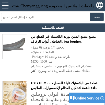
يبحث
قطعة بلاستيكية
مصنع مصنع الصين توريد البلاستيك غير القطع من
الخياطة، أثواب الزفاف، bra boning.
- الحجم: 1/4 بوصة (6 مم)
-المادة: البلاستيك
-Package: 10 ياردة لفة واحدة
MOQ: 1000 متر.
استخدام البلاستيك التوفيق / الصافي لاستخدام
مكافأة مشد، عظم الصدرية.دائم ومريح.
أكثر
CYG OEM قطعة من البلاستيك قابلة للغسل ذات
حافة ناعمة لتشكيل العظام لإكسسوارات الملابس
مصنوعة من مادة البولي بروبيلين
عالية المتانة، ومرنة ومقاومة للانحناء
ومرنة، وتحافظ على شكل الملابس