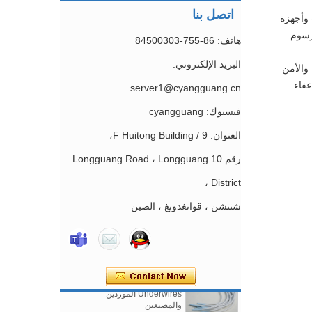
اتصل بنا
شاشات وأجهزة
تمبر. جدول تحصيل الرسوم
هاتف: 86-755-84500303
البريد الإلكتروني:
والأمن
 إعفاء
server1@cyangguang.cn
فيسبوك: cyangguang
العنوان: 9 / F Huitong Building،
رقم 10 Longguang Road ، Longguang
District ،
النايلون المطلي النيكل الحرة
شنتشن ، قوانغدونغ ، الصين
البرازيلي المنزلق الصين مصنع
الصدرية صنع الإكسسوارات
العرض
النايلون المغلفة البرازيلي
Underwires الموردين
والمصنعين