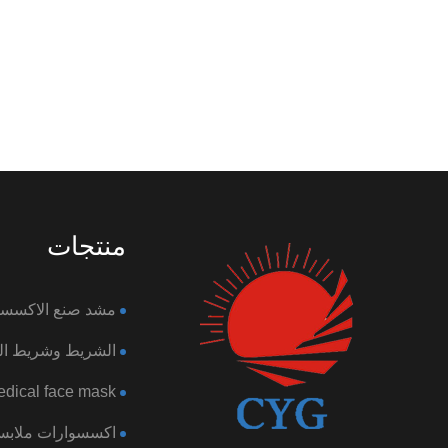
منتجات
مشد صنع الاكسسو
الشريط وشريط الت
dical face mask
اكسسوارات ملابس 