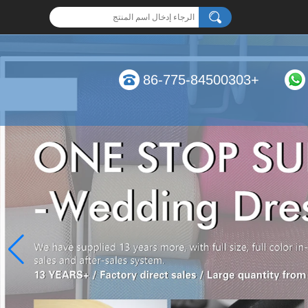
+86-775-84500303