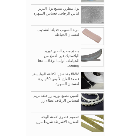
تول مطرز، نسيج تول الترتر
لباس الزفاف، فساتين السهرة
مرنة السبيب جديلة التشذيب
لفستان الخياطة
مصنع مصنع الصين توريد
البلاستيك غير القطع من
الخياطة، أثواب الزفاف، bra
boning.
8MM منخفض الكثافة البوليستر
قطعة العاج الأبيض 50 ياردة
لفستان السهرة
الصين مصنع توريد زر حلقة تريم
لفساتين الزفاف غطاء زر
تصميم عصري لامعة الوجه
الصدرية الأشرطة شريط مرن
Womenwear خريف / شتاء 2019 معارض
1/2 "عرض مشد ستاندرد بوسك،
3 الأكثر تحدثا عن عروض الموسم
بوسك لإغلاق مشد الجبهة