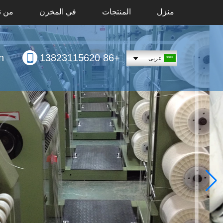
منزل
المنتجات
في المخزن
من ن
n
+86 13823115620
عربى