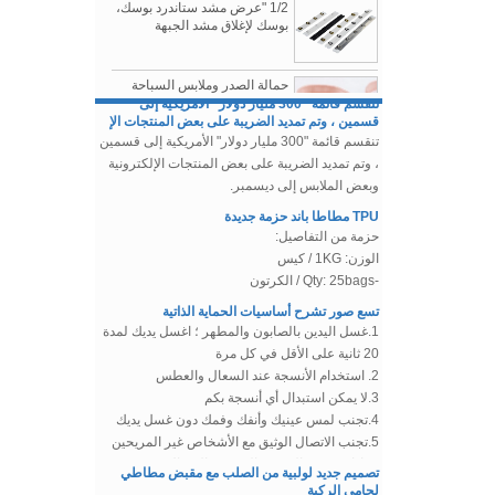
1. تومو كويزومي
2.Bottega فينيتا
3.Prada
حمالة الصدر وملابس السباحة
الملحقات حمالة الصدر
تنقسم قائمة "300 مليار دولار" الأمريكية إلى
Underwire غلاف القطن القضية
قسمين ، وتم تمديد الضريبة على بعض المنتجات الإ
تنقسم قائمة "300 مليار دولار" الأمريكية إلى قسمين
النايلون المطلي النيكل الحرة
، وتم تمديد الضريبة على بعض المنتجات الإلكترونية
البرازيلي المنزلق الصين مصنع
وبعض الملابس إلى ديسمبر.
الصدرية صنع الإكسسوارات
العرض
TPU مطاطا باند حزمة جديدة
حزمة من التفاصيل:
النايلون المغلفة البرازيلي
الوزن: 1KG / كيس
Underwires الموردين
-Qty: 25bags / الكرتون
والمصنعين
تسع صور تشرح أساسيات الحماية الذاتية
1.غسل اليدين بالصابون والمطهر ؛ اغسل يديك لمدة
تول مطرز، نسيج تول الترتر
لباس الزفاف، فساتين السهرة
20 ثانية على الأقل في كل مرة
2. استخدام الأنسجة عند السعال والعطس
3.لا يمكن استبدال أي أنسجة بكم
مرنة السبيب جديلة التشذيب
4.تجنب لمس عينيك وأنفك وفمك دون غسل يديك
لفستان الخياطة
5.تجنب الاتصال الوثيق مع الأشخاص غير المريحين
6- إذا شعرت بالحمى والتعب ، والسعال ، وضيق
تصميم جديد لولبية من الصلب مع مقبض مطاطي
التنفس ، وآلام العضلات ، فإن هذه الأعراض تحتاج
مصنع مصنع الصين توريد
لحامي الركبة
البلاستيك غير القطع من
إلى عناية
في سنة 2019، تصميم شركتنا شكلا جديدا من العظم