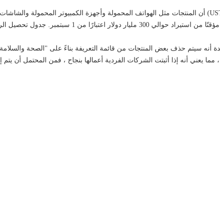
في 13 أغسطس ، أعلن مكتب الممثل التجاري الأمريكي (USTR) أن المنتجات مثل الهواتف المحمولة وأجهزة الكمبيوتر المحمولة وال
الألعاب وبعض الملابس المصنوعة في الصين سيتم استبعادها مؤقتًا من استيراد حوالي 300 مليار دولار اعتبارًا من 1 سب
حدة أنه سيتم حذف بعض المنتجات من قائمة التعريفة بناءً على
"
الصحة والسلامة 
تخضع لتعرفة إضافية بنسبة 10 ٪ ، مما يعني أنه إذا أثبتت الشركات الفردية أعمالها بنجاح ، فمن المحتمل أن يتم