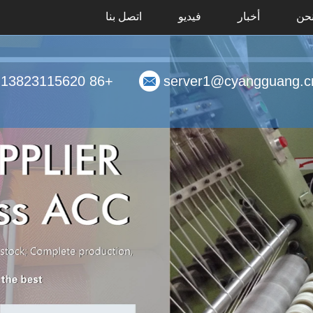
حن
أخبار
فيديو
اتصل بنا
+86 13823115620
server1@cyangguang.c