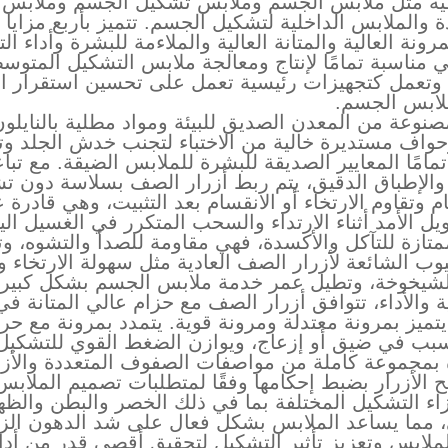
فية مثل ملابس الجسم وملابس تشكيل الجسم وملابس
دة والملابس الداخلية لتشكيل الجسم. تتميز بأربع مزايا
نة العالية والمتانة العالية والملاءمة للبشرة وأداء ال
 مناسبة تمامًا لإنتاج ومعالجة ملابس التشكيل المتوس
ة، وتعمل كتجهيزات رئيسية تعمل على تحسين استقرار ال
ملابس الجسم.
لمصنوعة من المعدن الصديق للبيئة ومواد مطلية بالنايلو
واف مستديرة خالية من الاختباء لتجنب خدش الجلد و
مامًا المعايير الصديقة للبشرة للملابس الضيقة. مع تبا
 والإطباق الدقيق، يتم ربط أزرار الصف بسلاسة دون 
ام وتقاوم الارتخاء أو الانقسام بعد التثبيت، وهي قادرة 
ل الأمد أثناء الارتداء والسحب المتكرر في الغسيل الي
متازة للتآكل والأكسدة، فهي مقاومة للصدأ والتشوه، و
ب الشائعة لأزرار الصف العادية مثل سهولة الارتخاء و
الشيخوخة، وتطيل عمر خدمة ملابس الجسم بشكل كبير.
والأداء، تتوافق أزرار الصف مع حزام عالي المتانة في
يتميز بمرونة معتدلة ومرونة قوية. يتمدد بمرونة مع حر
بب في ضيق أو إزعاج، ويوازن الضغط القوي للتشكيل
رة بمجموعة كاملة من مواصفات الصفوف المتعددة والأزر
 الأزرار بضبط إحكامها وفقًا لمتطلبات تصميم الملابس.
اء التشكيل المختلفة بما في ذلك الخصر والبطن والظه
، مما يساعد الملابس بشكل فعال على شد الدهون الزا
ملابس وتعزيز تأثير التشكيل لتحقيق أقصى قدر من أدا