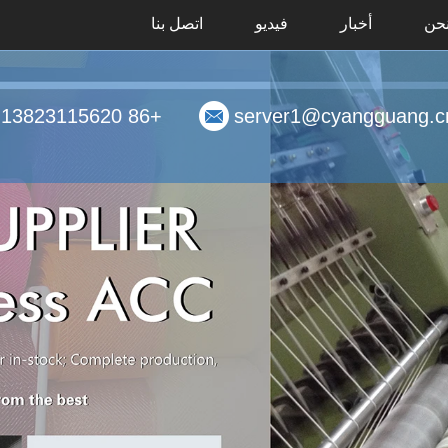
حن
أخبار
فيديو
اتصل بنا
+86 13823115620
server1@cyangguang.c