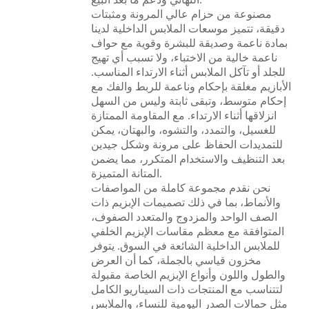
مصنوعة من حزام عالي المرونة ومثبتات
دقيقة، تتميز موسعات الملابس الداخلية لدينا
بمادة ناعمة وصديقة للبشرة وقوية مع حواف
ناعمة خالية من الاختباء، ولا تسبب أي تهيج
للجلد أو تآكل الملابس أثناء الارتداء المناسب.
الأبازيم مغلقة بإحكام وناعمة للربط والفك مع
إحكام متوسط، وتبقى ثابتة وليس من السهل
انزلاقها أثناء الارتداء. مع المقاومة الممتازة
للغسيل، والتمدد، والتشوه، والبهتان، يمكن
للتمديدات الحفاظ على مرونة وشكل جيدين
بعد التنظيف والاستخدام المتكرر، مما يضمن
المتانة المتميزة.
نحن نقدم مجموعة كاملة من المواصفات
والأنماط، بما في ذلك تصميمات الإبزيم ذات
الصف الواحد والمزدوج والمتعدد الصفوف،
المتوافقة مع معظم مقاسات الإبزيم الخلفي
للملابس الداخلية الشائعة في السوق. يتوفر
مخزون قياسي بالجملة، كما أن العرض
والطول واللون وأنواع الإبزيم الخاصة مقبولة
لتتناسب مع المنتجات ذات السيناريو الكامل
مثل حمالات الصدر اليومية للنساء، والملابس