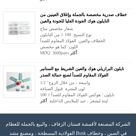
خطاف صدرية مخصصة بالجملة وإغلاق العينين من
النايلون هوك الجودة العليا للجودة والعين
شعار مخصص متاح
نوع النسيج: 100 ٪ من النايلون
الخطاف والعين: الفولاذ المقاوم للصدأ
اللون: كما هو مخصص
أكثر
MOQ: 3600pairs
نايلون البرازيلي هوك والعين الشريط مع السنانير
الفولاذ المقاوم للصدأ لصنع حمالة الصدر
1/2 "واسعة ، من خلال الزوج
لون البشرة. قبول الصباغة.
100 ٪ نايلون ؛ هوكس الفولاذ المقاوم للصدأ
لينة ليشعر ، جيد للملابس الداخلية.
أكثر
الشركة المصنعة لأقمشة فستان الزفاف ، والبيع بالجملة للعظام
الفولاذية المسطحة ، ومصنع مشد Busk في الصين ، وخطاف