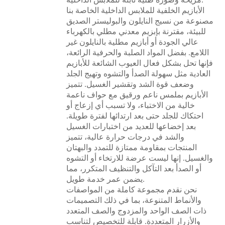
الأبازيم الخلفية للملابس الداخلية الخاصة بنا
مصنوعة من نسيج النايلون والبوليستر الصديق
للبيئة، مقترنة بإبزيم معدني مطلي بالكهرباء
عالي الجودة أو أبازيم مطلية بالنايلون غير
اللامع. بفضل المواد الصلبة والحرفية الرائعة،
فإنها تحل بشكل فعال العيوب الشائعة للأبازيم
العادية مثل سهولة الصدأ والتشوه وتهيج الجلد
وضعف قوة الشد وتقشير الغسيل. تتميز
الأبازيم بملمس ناعم ورقيق مع حواف ناعمة
خالية من الاختباء، ولا تسبب أي إزعاج أو
احتكاك للجلد حتى بعد ارتدائها لفترة طويلة.
بعد إخضاعها للعديد من اختبارات الغسيل
والشد في درجات حرارة عالية، تتميز
المنتجات بمقاومة ممتازة للتمدد والبهتان
والغسيل. إنها ليست عرضة للارتخاء أو التشوه
أو الصدأ بعد التآكل والتنظيف المتكرر، مما
يضمن عمر خدمة طويل.
نحن نقدم مجموعة كاملة من المواصفات
والأنماط المتنوعة، بما في ذلك التصميمات
ذات الصف الواحد والمزدوج والصف المتعدد
والأزرار المتعددة. قابلة للتخصيص لتناسب