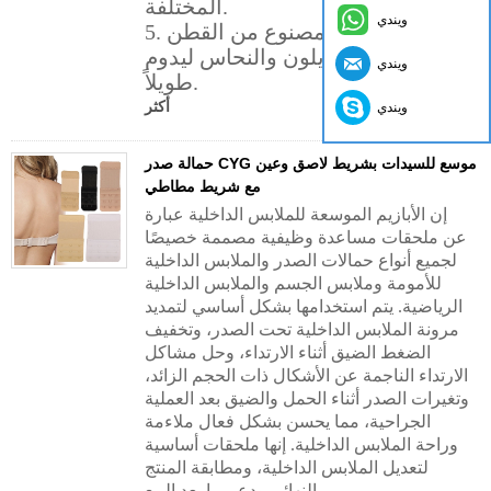
المختلفة.
ويندي
5. هيكل متين: مصنوع من القطن
والبوليستر/النايلون والنحاس ليدوم
ويندي
طويلاً.
أكثر
ويندي
حمالة صدر CYG موسع للسيدات بشريط لاصق وعين
مع شريط مطاطي
إن الأبازيم الموسعة للملابس الداخلية عبارة
عن ملحقات مساعدة وظيفية مصممة خصيصًا
لجميع أنواع حمالات الصدر والملابس الداخلية
للأمومة وملابس الجسم والملابس الداخلية
الرياضية. يتم استخدامها بشكل أساسي لتمديد
مرونة الملابس الداخلية تحت الصدر، وتخفيف
الضغط الضيق أثناء الارتداء، وحل مشاكل
الارتداء الناجمة عن الأشكال ذات الحجم الزائد،
وتغيرات الصدر أثناء الحمل والضيق بعد العملية
الجراحية، مما يحسن بشكل فعال ملاءمة
وراحة الملابس الداخلية. إنها ملحقات أساسية
لتعديل الملابس الداخلية، ومطابقة المنتج
النهائي ودعم ما بعد البيع.