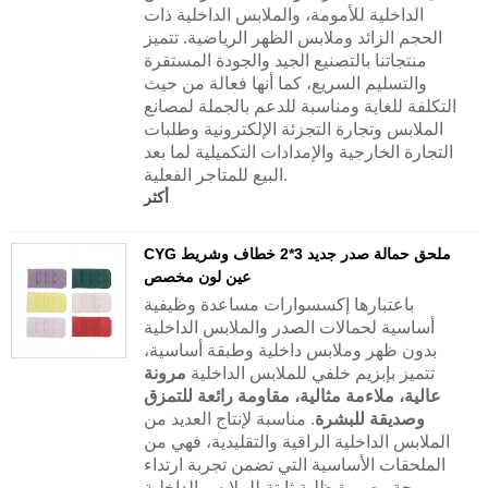
الداخلية للأمومة، والملابس الداخلية ذات
الحجم الزائد وملابس الظهر الرياضية. تتميز
منتجاتنا بالتصنيع الجيد والجودة المستقرة
والتسليم السريع، كما أنها فعالة من حيث
التكلفة للغاية ومناسبة للدعم بالجملة لمصانع
الملابس وتجارة التجزئة الإلكترونية وطلبات
التجارة الخارجية والإمدادات التكميلية لما بعد
البيع للمتاجر الفعلية.
أكثر
CYG ملحق حمالة صدر جديد 3*2 خطاف وشريط
عين لون مخصص
باعتبارها إكسسوارات مساعدة وظيفية
أساسية لحمالات الصدر والملابس الداخلية
بدون ظهر وملابس داخلية وطبقة أساسية،
تتميز بإبزيم خلفي للملابس الداخلية
مرونة
عالية، ملاءمة مثالية، مقاومة رائعة للتمزق
وصديقة للبشرة
. مناسبة لإنتاج العديد من
الملابس الداخلية الراقية والتقليدية، فهي من
الملحقات الأساسية التي تضمن تجربة ارتداء
مريحة وصورة ظلية ثابتة للملابس الداخلية.