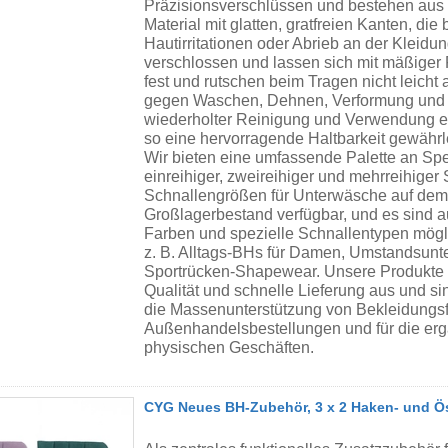
Präzisionsverschlüssen und bestehen aus
Material mit glatten, gratfreien Kanten, d
Hautirritationen oder Abrieb an der Kleidu
verschlossen und lassen sich mit mäßiger F
fest und rutschen beim Tragen nicht leicht
gegen Waschen, Dehnen, Verformung und A
wiederholter Reinigung und Verwendung ei
so eine hervorragende Haltbarkeit gewährl
Wir bieten eine umfassende Palette an Spez
einreihiger, zweireihiger und mehrreihiger
Schnallengrößen für Unterwäsche auf dem M
Großlagerbestand verfügbar, und es sind 
Farben und spezielle Schnallentypen mögli
z. B. Alltags-BHs für Damen, Umstandsun
Sportrücken-Shapewear. Unsere Produkte z
Qualität und schnelle Lieferung aus und sin
die Massenunterstützung von Bekleidungs
Außenhandelsbestellungen und für die erg
physischen Geschäften.
CYG Neues BH-Zubehör, 3 x 2 Haken- und Ös