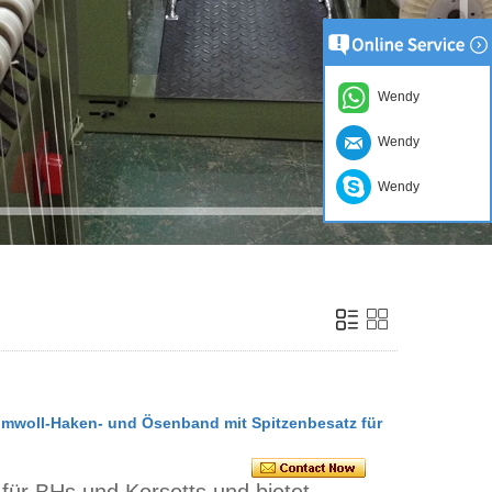
Wendy
Wendy
Wendy
mwoll-Haken- und Ösenband mit Spitzenbesatz für