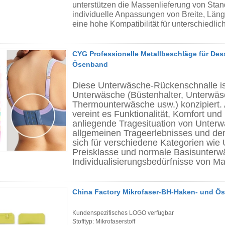
unterstützen die Massenlieferung von Sta
individuelle Anpassungen von Breite, Län
eine hohe Kompatibilität für unterschiedli
CYG Professionelle Metallbeschläge für De
Ösenband
Diese Unterwäsche-Rückenschnalle ist
Unterwäsche (Büstenhalter, Unterwäsc
Thermounterwäsche usw.) konzipiert. 
vereint es Funktionalität, Komfort und
anliegende Tragesituation von Unterw
allgemeinen Trageerlebnisses und der
sich für verschiedene Kategorien wie 
Preisklasse und normale Basisunterwä
Individualisierungsbedürfnisse von M
China Factory Mikrofaser-BH-Haken- und 
Kundenspezifisches LOGO verfügbar
Stofftyp: Mikrofaserstoff