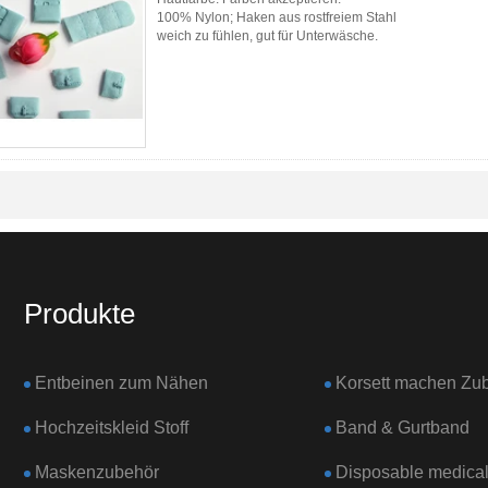
100% Nylon; Haken aus rostfreiem Stahl
weich zu fühlen, gut für Unterwäsche.
Produkte
Entbeinen zum Nähen
Korsett machen Zu
Hochzeitskleid Stoff
Band & Gurtband
Maskenzubehör
Disposable medical