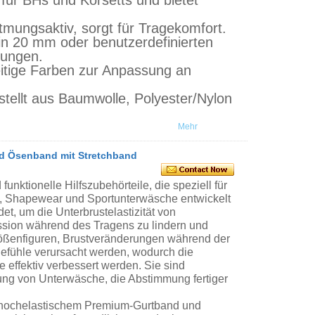
für BHs und Korsetts und bietet
mungsaktiv, sorgt für Tragekomfort.
in 20 mm oder benutzerdefinierten
rungen.
itige Farben zur Anpassung an
stellt aus Baumwolle, Polyester/Nylon
Mehr
d Ösenband mit Stretchband
nktionelle Hilfszubehörteile, die speziell für
, Shapewear und Sportunterwäsche entwickelt
t, um die Unterbrustelastizität von
sion während des Tragens zu lindern und
rößenfiguren, Brustveränderungen während der
efühle verursacht werden, wodurch die
effektiv verbessert werden. Sie sind
rung von Unterwäsche, die Abstimmung fertiger
 hochelastischem Premium-Gurtband und