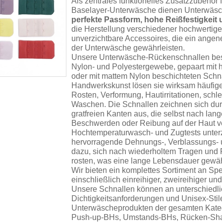
Als zentrales funktionelles Zusatzzubehör
Baselayer-Unterwäsche dienen Unterwäs
perfekte Passform, hohe Reißfestigkeit 
die Herstellung verschiedener hochwertig
unverzichtbare Accessoires, die ein angen
der Unterwäsche gewährleisten.
Unsere Unterwäsche-Rückenschnallen bes
Nylon- und Polyestergewebe, gepaart mit h
oder mit mattem Nylon beschichteten Schnal
Handwerkskunst lösen sie wirksam häufige
Rosten, Verformung, Hautirritationen, schl
Waschen. Die Schnallen zeichnen sich durc
gratfreien Kanten aus, die selbst nach la
Beschwerden oder Reibung auf der Haut v
Hochtemperaturwasch- und Zugtests unter
hervorragende Dehnungs-, Verblassungs- u
dazu, sich nach wiederholtem Tragen und 
rosten, was eine lange Lebensdauer gewähr
Wir bieten ein komplettes Sortiment an Spe
einschließlich einreihiger, zweireihiger u
Unsere Schnallen können an unterschiedli
Dichtigkeitsanforderungen und Unisex-Sti
Unterwäscheprodukten der gesamten Kateg
Push-up-BHs, Umstands-BHs, Rücken-Sha