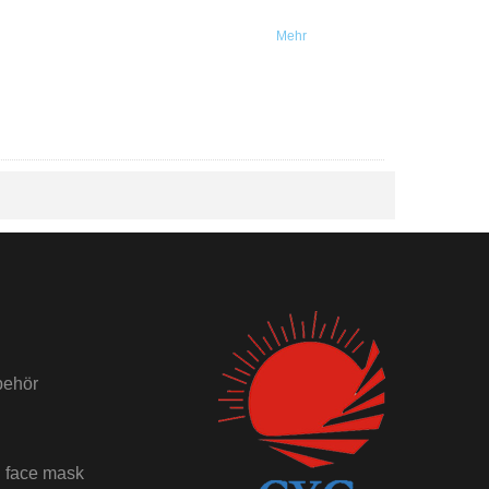
Mehr
behör
 face mask