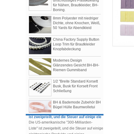
Boning.
8mm Polyester mit niedriger
Dichte, ohne Knochen, Weiß,
50 Yards für Abendkleid
China Factory Supply Button
Loop Trim für Brautkleider
Knopfabdeckung
Modernes Design
Glänzendes Gesicht BH-BH-
Riemen Gummiband
Damenbekleidung Herbst / Winter 2019
Shows
1/2 "Breite Standard Korsett
Die 3 meistgesprochenen Shows der Saison
Busk, Busk für Korsett Front
Schließung
1.Tomo Koizumi
2.Bottega Veneta
BH & Bademode Zubehör BH
3.Prada
Bügel Hülle Baumwolletui
Die US-amerikanische "300-Milliarden-Liste"
ist zweigeteilt, und die Steuer auf einige ele
Die US-amerikanische "300-Milliarden-
Mit Nylon beschichteter,
nickelfreier BH-Schieber,
Liste" ist zweigeteilt, und die Steuer auf einige
China-Fabrik, Zubehör für die
elektronische Produkte und einige
Herstellung von BHs
Kleidungsstücke wird bis Dezember verlängert.