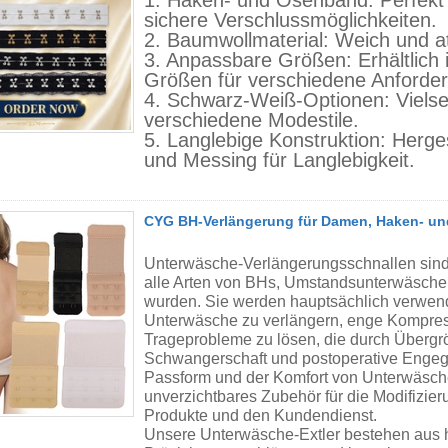
1. Haken- und Ösenband: Perfekt 
sichere Verschlussmöglichkeiten.
2. Baumwollmaterial: Weich und at
3. Anpassbare Größen: Erhältlich 
Größen für verschiedene Anforde
4. Schwarz-Weiß-Optionen: Vielse
verschiedene Modestile.
5. Langlebige Konstruktion: Herge
und Messing für Langlebigkeit.
CYG BH-Verlängerung für Damen, Haken- un
Unterwäsche-Verlängerungsschnallen sind fu
alle Arten von BHs, Umstandsunterwäsche
wurden. Sie werden hauptsächlich verwende
Unterwäsche zu verlängern, enge Kompres
Trageprobleme zu lösen, die durch Überg
Schwangerschaft und postoperative Engeg
Passform und der Komfort von Unterwäsche 
unverzichtbares Zubehör für die Modifizie
Produkte und den Kundendienst.
Unsere Unterwäsche-Extler bestehen aus