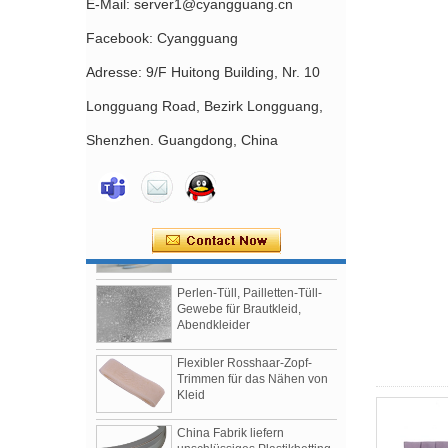
E-Mail: server1@cyangguang.cn
Facebook: Cyangguang
Adresse: 9/F Huitong Building, Nr. 10
Longguang Road, Bezirk Longguang,
Mit Nylon beschichteter,
nickelfreier BH-Schieber,
Shenzhen. Guangdong, China
China-Fabrik, Zubehör für die
Herstellung von BHs
Nylonbeschichtete BH-Bügel
Lieferanten und Hersteller
Perlen-Tüll, Pailletten-Tüll-
Gewebe für Brautkleid,
Abendkleider
Flexibler Rosshaar-Zopf-
Trimmen für das Nähen von
Kleid
China Fabrik liefern
unschlüssiges Plastikbetting
für Nähen, Brautkleider, BH-