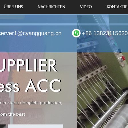
ÜBER UNS
NACHRICHTEN
VIDEO
KONTAKTIE
server1@cyangguang.cn
+86 13823115620