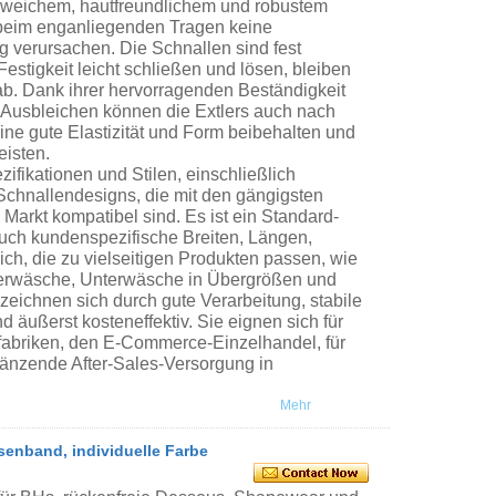
 weichem, hautfreundlichem und robustem
ie beim enganliegenden Tragen keine
ng verursachen. Die Schnallen sind fest
estigkeit leicht schließen und lösen, bleiben
 ab. Dank ihrer hervorragenden Beständigkeit
usbleichen können die Extlers auch nach
ne gute Elastizität und Form beibehalten und
eisten.
ifikationen und Stilen, einschließlich
 Schnallendesigns, die mit den gängigsten
arkt kompatibel sind. Es ist ein Standard-
auch kundenspezifische Breiten, Längen,
ch, die zu vielseitigen Produkten passen, wie
terwäsche, Unterwäsche in Übergrößen und
eichnen sich durch gute Verarbeitung, stabile
d äußerst kosteneffektiv. Sie eignen sich für
fabriken, den E-Commerce-Einzelhandel, für
änzende After-Sales-Versorgung in
Mehr
enband, individuelle Farbe