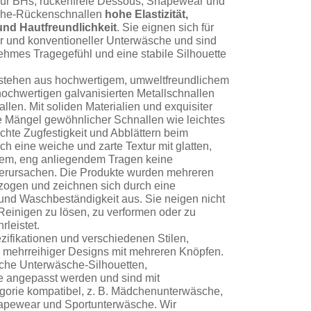
 für BHs, rückenfreie Dessous, Shapewear und
che-Rückenschnallen
hohe Elastizität,
und Hautfreundlichkeit
. Sie eignen sich für
er und konventioneller Unterwäsche und sind
ehmes Tragegefühl und eine stabile Silhouette
tehen aus hochwertigem, umweltfreundlichem
ochwertigen galvanisierten Metallschnallen
len. Mit soliden Materialien und exquisiter
 Mängel gewöhnlicher Schnallen wie leichtes
echte Zugfestigkeit und Abblättern beim
h eine weiche und zarte Textur mit glatten,
ngem, eng anliegendem Tragen keine
erursachen. Die Produkte wurden mehreren
zogen und zeichnen sich durch eine
nd Waschbeständigkeit aus. Sie neigen nicht
Reinigen zu lösen, zu verformen oder zu
leistet.
zifikationen und verschiedenen Stilen,
nd mehrreihiger Designs mit mehreren Knöpfen.
che Unterwäsche-Silhouetten,
le angepasst werden und sind mit
orie kompatibel, z. B. Mädchenunterwäsche,
pewear und Sportunterwäsche. Wir