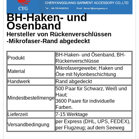
BH-Haken- und
Ösenband
Hersteller von Rückenverschlüssen
-Mikrofaser-Rand abgedeckt
BH-Haken- und Ösenband, BH-
Produkt
Rückenverschlüsse
Mikrofasergewebe; Haken und
Material
Öse mit Nylonbeschichtung
Handwerk
Rand abgedeckt
500 Paar für Schwarz, Weiß und
Haut;
Mindestbestellmenge
3600 Paare für individuelle
Farben.
Lieferzeit
7-15 Werktage
per Express (DHL, UPS, FEDEX),
Versandbedingung
per Flugzeug; auf dem Seeweg