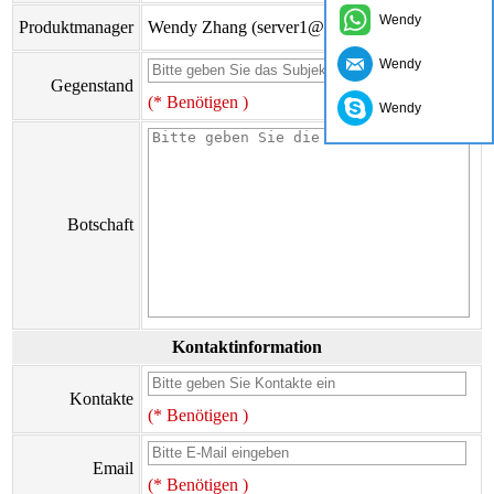
Wendy
Produktmanager
Wendy Zhang (server1@cyangguang.cn)
Wendy
Gegenstand
(* Benötigen )
Wendy
Botschaft
Kontaktinformation
Kontakte
(* Benötigen )
Email
(* Benötigen )