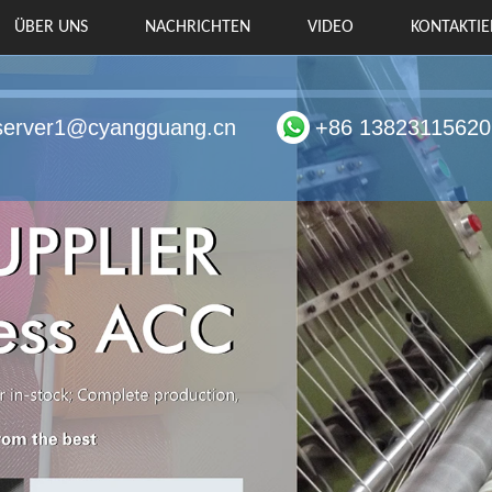
ÜBER UNS
NACHRICHTEN
VIDEO
KONTAKTIE
server1@cyangguang.cn
+86 13823115620