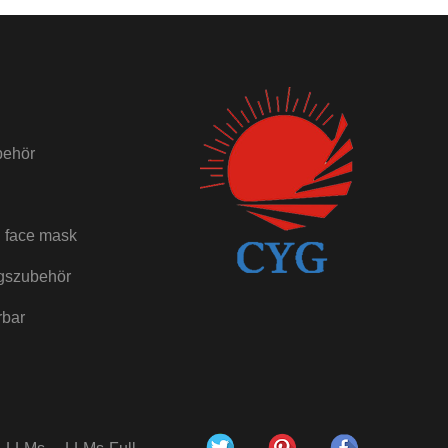
behör
 face mask
gszubehör
rbar