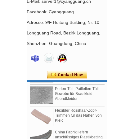
E-Mail: server1@cyangguang.cn
Facebook: Cyangguang
Adresse: 9/F Huitong Building, Nr. 10
Longguang Road, Bezirk Longguang,
Mit Nylon beschichteter,
nickelfreier BH-Schieber,
China-Fabrik, Zubehör für die
Shenzhen. Guangdong, China
Herstellung von BHs
Nylonbeschichtete BH-Bügel
Lieferanten und Hersteller
Perlen-Tüll, Pailletten-Tüll-
Gewebe für Brautkleid,
Abendkleider
Flexibler Rosshaar-Zopf-
Trimmen für das Nähen von
Kleid
China Fabrik liefern
unschlüssiges Plastikbetting
für Nähen, Brautkleider, BH-