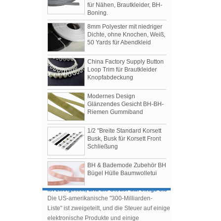
Boning.
8mm Polyester mit niedriger
Dichte, ohne Knochen, Weiß,
50 Yards für Abendkleid
China Factory Supply Button
Loop Trim für Brautkleider
Knopfabdeckung
Modernes Design
Glänzendes Gesicht BH-BH-
Riemen Gummiband
Damenbekleidung Herbst / Winter 2019
Shows
1/2 "Breite Standard Korsett
Die 3 meistgesprochenen Shows der Saison
Busk, Busk für Korsett Front
Schließung
1.Tomo Koizumi
2.Bottega Veneta
BH & Bademode Zubehör BH
3.Prada
Bügel Hülle Baumwolletui
Die US-amerikanische "300-Milliarden-Liste"
ist zweigeteilt, und die Steuer auf einige ele
Die US-amerikanische "300-Milliarden-
Mit Nylon beschichteter,
nickelfreier BH-Schieber,
Liste" ist zweigeteilt, und die Steuer auf einige
China-Fabrik, Zubehör für die
elektronische Produkte und einige
Herstellung von BHs
Kleidungsstücke wird bis Dezember verlängert.