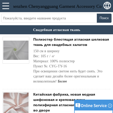
Поиск
Свадебная атласная ткань
Полиэстер блестящая атласная шелковая
ткань для свадебных халатов
150 см в ширину
Вес: 105 г / ㎡
Материал: 100% полиэстер
Пункт №: CYG-TY-16
При освещении светом нить будет сиять. Это
сделает ваш дизайн более оригинальным и
великолепным!
Более
Китайская фабрика, новая модная
шифоновая и креповая ткань,
полиэфирная атласная шифоновая ткань
во дворе