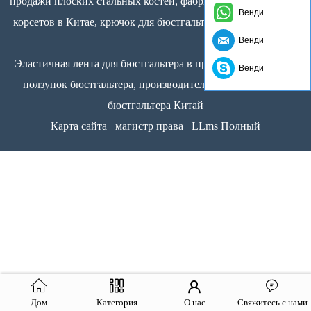
продажи плоских стальных костей, фабрика по производству
Венди
корсетов в Китае, крючок для бюстгальтера и лента для глаз
Венди
Эластичная лента для бюстгальтера в продаже, регулятор и
Венди
ползунок бюстгальтера, производитель аксессуаров для
бюстгальтера Китай
Карта сайта
магистр права
LLms Полный
Дом
Категория
О нас
Свяжитесь с нами