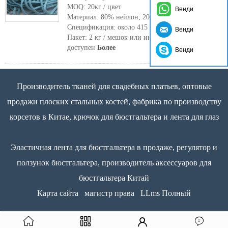
MOQ: 20кг / цвет
Венди
Материал: 80% нейлон; 20% спандекс
Спецификация: около 415 метров / килограмм
Венди
Пакет: 2 кг / мешок или индивидуальный пакет
доступен
Более
Венди
Производитель тканей для свадебных платьев, оптовые
продажи плоских стальных костей, фабрика по производству
корсетов в Китае, крючок для бюстгальтера и лента для глаз
Эластичная лента для бюстгальтера в продаже, регулятор и
ползунок бюстгальтера, производитель аксессуаров для
бюстгальтера Китай
Карта сайта
магистр права
LLms Полный