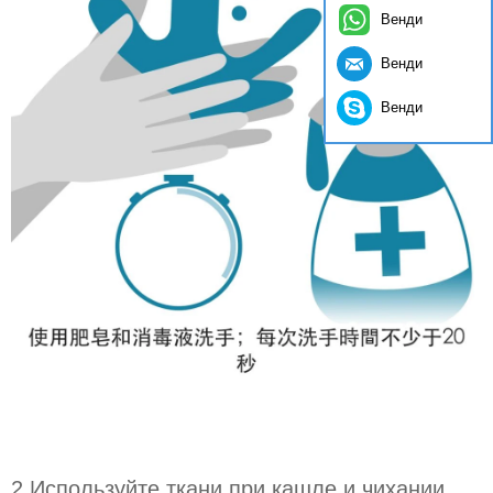
Венди
Венди
Венди
2.
Используйте ткани при кашле и чихании.