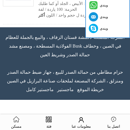
اللون: الأبيض ، الجلد أو كما طلبك
ويندي
الحزمة: 100 ياردة / لفة
موك: 3000 ياردة ل حجم واحد / اللون
أكثر
ويندي
ويندي
الشركة المصنعة لأقمشة فستان الزفاف ، والبيع بالجملة للعظام
الفولاذية المسطحة ، ومصنع مشد Busk في الصين ، وخطاف
حمالة الصدر وشريط العين
حزام مطاطي من حمالة الصدر للبيع ، جهاز ضبط حمالة الصدر
ومنزلق ، الشركة المصنعة لملحقات صناعة البرازيل في الصين
خريطة الموقع
ماجستير
ماجستير كامل
اتصل بنا
معلومات عنا
فئة
مسكن