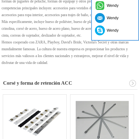
formas de juguetes de peluche, formas de equipaje y otros productos de estilo. Nuestras
Wendy
competencias principales incluyen: accesorios para vestidos de novia, accesorios para corsés,
accesorios para ropa interior, accesorios para trajes de baño, cintas, telas y tipos de metal.
Wendy
Más específicamente, incluye hueso de poliéster, hueso de plástico, trenza de crin de
crinolina, corsé de acero, hueso de acero plano, hueso de acero en espiral, elástico plegable,
Wendy
cinta, correas de sujetador, deslizador de sujetador, etc.
Hemos cooperado con ZARA, Playboy, David's Bride, Victoria's Secret y otras marcas
mundialmente famosas. La cultura de nuestra empresa es proporcionar los productos y
servicios más valiosos a los clientes nacionales y extranjeros, mejorar el nivel de vida y
disfrutar de una vida de calidad.
Corsé y forma de retención ACC