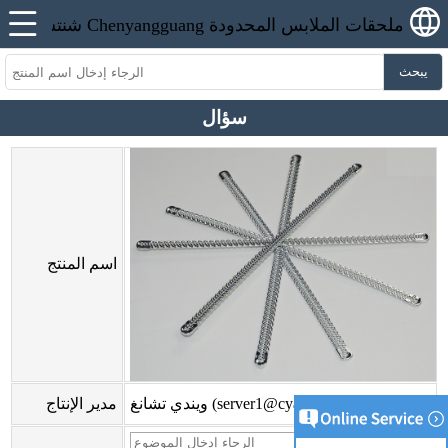
يبحث
سؤال
اسم المنتج
ويندي تشانغ (server1@cyangguang.cn)
مدير الإنتاج