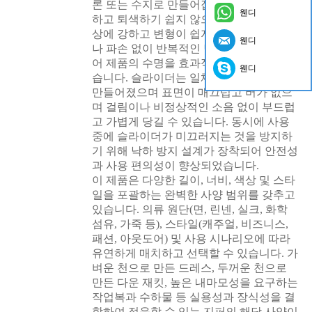
론 또는 수지로 만들어집니다. 색상이 균일
웬디
하고 퇴색하기 쉽지 않으며 내마모성과 손
상에 강하고 변형이 쉽지 않습니다. 걸림이
웬디
나 파손 없이 반복적인 당김을 견딜 수 있
어 제품의 수명을 효과적으로 연장할 수 있
웬디
습니다. 슬라이더는 일체형 성형 공정으로
만들어졌으며 표면이 매끄럽고 버가 없으
며 걸림이나 비정상적인 소음 없이 부드럽
고 가볍게 당길 수 있습니다. 동시에 사용
중에 슬라이더가 미끄러지는 것을 방지하
기 위해 낙하 방지 설계가 장착되어 안전성
과 사용 편의성이 향상되었습니다.
이 제품은 다양한 길이, 너비, 색상 및 스타
일을 포괄하는 완벽한 사양 범위를 갖추고
있습니다. 의류 원단(면, 린넨, 실크, 화학
섬유, 가죽 등), 스타일(캐주얼, 비즈니스,
패션, 아웃도어) 및 사용 시나리오에 따라
유연하게 매치하고 선택할 수 있습니다. 가
벼운 천으로 만든 드레스, 두꺼운 천으로
만든 다운 재킷, 높은 내마모성을 요구하는
작업복과 수하물 등 실용성과 장식성을 결
합하여 적응할 수 있는 지퍼의 해당 사양이