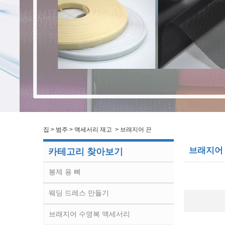
집
>
범주
>
액세서리 재고
>
브래지어 끈
브래지어
카테고리 찾아보기
봉제 용 뼈
웨딩 드레스 만들기
브래지어 수영복 액세서리