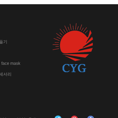
들기
 face mask
액세서리