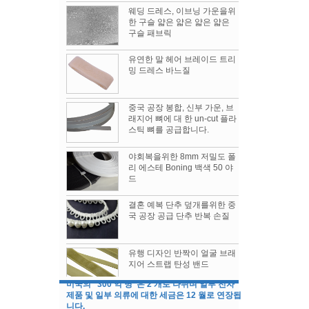
웨딩 드레스, 이브닝 가운을위
한 구슬 얇은 얇은 얇은 얇은
구슬 패브릭
유연한 말 헤어 브레이드 트리
밍 드레스 바느질
중국 공장 봉합, 신부 가운, 브
래지어 뼈에 대 한 un-cut 플라
스틱 뼈를 공급합니다.
야회복을위한 8mm 저밀도 폴
리 에스테 Boning 백색 50 야
드
Womenwear 가을 / 겨울 2019 쇼
결혼 예복 단추 덮개를위한 중
시즌의 쇼에 대해 가장 이야기가 많은 3
국 공장 공급 단추 반복 손질
1. 코이즈미 토모
2. 보테가 베네타
3. 프라다
유행 디자인 반짝이 얼굴 브래
지어 스트랩 탄성 밴드
미국의 "300 억 명"은 2 개로 나뉘며 일부 전자
제품 및 일부 의류에 대한 세금은 12 월로 연장됩
니다.
1/2 "너비 표준 코르셋 버스, 코
미국의 "300 억 명"은 2 개로 나뉘며 일부 전자 제