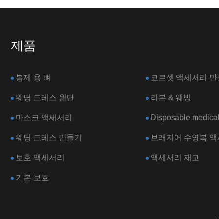
제품
봉제 용 뼈
코르셋 액세서리 만
웨딩 드레스 원단
리본 & 웨빙
마스크 액세서리
Disposable medical
웨딩 드레스 만들기
브래지어 수영복 
보호 액세서리
액세서리 재고
기본 보호