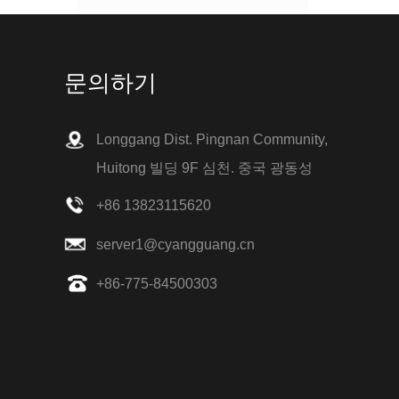
1. 비누와 소독제로 손을 씻으십시오. 매번 20 초
이상 손을 씻으십시오
기침과 재채기를 할 때 티슈 사용
3.No 조직은 소매로 대체 될 수 있습니다
문의하기
4. 손을 씻지 말고 눈, 코 및 입을 만지지 마십시
오.
5. 불편한 사람들과의 긴밀한 접촉을 피하십시오
무릎 보호자를위한 고무 손잡이를 가진 새로운
Longgang Dist. Pingnan Community,
6. 열이 나고 피곤, 기침, 호흡 곤란, 근육통이 느
디자인 나선 강철 뼈
껴지면 이러한 증상에주의가 필요합니다.
2019 년 한 해 동안, 당사의 회사 설계는 나선형
Huitong 빌딩 9F 심천. 중국 광동성
7. 도움을 요청하십시오
철골의 새로운 형태로, 무릎 지지대에 사용됩니
8. 집에서 격리해야 할 수도 있습니다
다. 그리고이 디자인은 뼈를 제거 할 수 있습니다.
+86 13823115620
9. 바이러스 탐지를 수락해야합니다
새로운 도착-페티코트
Cyg 도매 웨딩 페티코트 언더 스커트 크리 놀린
server1@cyangguang.cn
2/3/4/6/7/8 후프를 사용할 수 있습니다
+86-775-84500303
홍콩 섬유, 의류, 직물 및 액세서리 전시회
우리는 많은 다른 나라의 손님을 수용하고 우리
의 제품을 소개합니다.
관심이있는 모든 사람에게 제품을 보여줄 수있는
좋은 기회입니다.