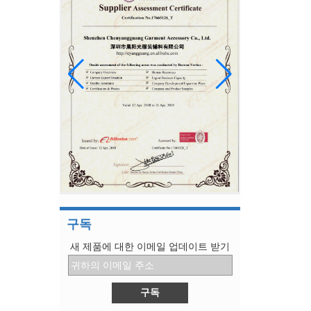
2/3/4/6/7/8 후프를 사용할 수 있습니다
홍콩 섬유, 의류, 직물 및 액세서리 전시회
우리는 많은 다른 나라의 손님을 수용하고 우리
의 제품을 소개합니다.
관심이있는 모든 사람에게 제품을 보여줄 수있는
좋은 기회입니다.
Womenwear 가을 / 겨울 2019 쇼
시즌의 쇼에 대해 가장 이야기가 많은 3
1. 코이즈미 토모
2. 보테가 베네타
3. 프라다
미국의 "300 억 명"은 2 개로 나뉘며 일부 전자
제품 및 일부 의류에 대한 세금은 12 월로 연장됩
니다.
미국의 "300 억 명"은 2 개로 나뉘며 일부 전자 제
품 및 일부 의류에 대한 세금은 12 월로 연장됩니
구독
다.
새 제품에 대한 이메일 업데이트 받기
TPU 탄성 밴드 새 패키지
패키지 세부 :
무게 : 1kg / bag
수량 : 25 가방 / 판지
9 장의 그림은 자기 보호의 기초를 설명합니다