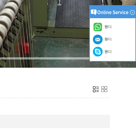
웬디
웬디
웬디