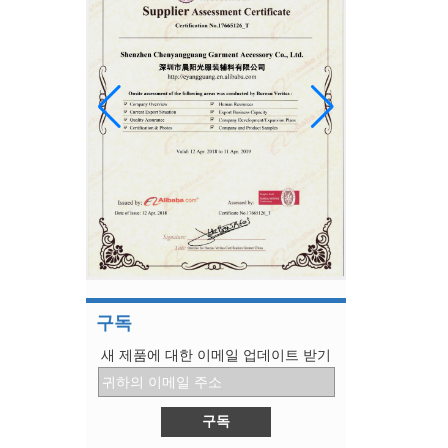
홍콩 섬유, 의류, 직물 및 액세서리 전시회
우리는 많은 다른 나라의 손님을 수용하고 우리
의 제품을 소개합니다.
관심이있는 모든 사람에게 제품을 보여줄 수있는
좋은 기회입니다.
Womenwear 가을 / 겨울 2019 쇼
시즌의 쇼에 대해 가장 이야기가 많은 3
1. 코이즈미 토모
2. 보테가 베네타
3. 프라다
미국의 "300 억 명"은 2 개로 나뉘며 일부 전자
제품 및 일부 의류에 대한 세금은 12 월로 연장됩
니다.
미국의 "300 억 명"은 2 개로 나뉘며 일부 전자 제
품 및 일부 의류에 대한 세금은 12 월로 연장됩니
구독
다.
TPU 탄성 밴드 새 패키지
새 제품에 대한 이메일 업데이트 받기
패키지 세부 :
무게 : 1kg / bag
수량 : 25 가방 / 판지
9 장의 그림은 자기 보호의 기초를 설명합니다