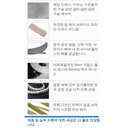
웨딩 드레스, 이브닝 가운을위
한 구슬 얇은 얇은 얇은 얇은
구슬 패브릭
유연한 말 헤어 브레이드 트리
밍 드레스 바느질
중국 공장 봉합, 신부 가운, 브
래지어 뼈에 대 한 un-cut 플라
스틱 뼈를 공급합니다.
야회복을위한 8mm 저밀도 폴
리 에스테 Boning 백색 50 야
드
Womenwear 가을 / 겨울 2019 쇼
시즌의 쇼에 대해 가장 이야기가 많은 3
결혼 예복 단추 덮개를위한 중
국 공장 공급 단추 반복 손질
1. 코이즈미 토모
2. 보테가 베네타
3. 프라다
유행 디자인 반짝이 얼굴 브래
미국의 "300 억 명"은 2 개로 나뉘며 일부 전자
지어 스트랩 탄성 밴드
제품 및 일부 의류에 대한 세금은 12 월로 연장됩
니다.
미국의 "300 억 명"은 2 개로 나뉘며 일부 전자 제
1/2 "너비 표준 코르셋 버스, 코