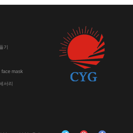
들기
 face mask
액세서리