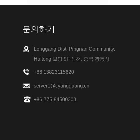
1. 비누와 소독제로 손을 씻으십시오. 매번 20 초
이상 손을 씻으십시오
기침과 재채기를 할 때 티슈 사용
3.No 조직은 소매로 대체 될 수 있습니다
문의하기
4. 손을 씻지 말고 눈, 코 및 입을 만지지 마십시
오.
5. 불편한 사람들과의 긴밀한 접촉을 피하십시오
무릎 보호자를위한 고무 손잡이를 가진 새로운
6. 열이 나고 피곤, 기침, 호흡 곤란, 근육통이 느
디자인 나선 강철 뼈
Longgang Dist. Pingnan Community,
껴지면 이러한 증상에주의가 필요합니다.
2019 년 한 해 동안, 당사의 회사 설계는 나선형
Huitong 빌딩 9F 심천. 중국 광동성
7. 도움을 요청하십시오
철골의 새로운 형태로, 무릎 지지대에 사용됩니
8. 집에서 격리해야 할 수도 있습니다
다. 그리고이 디자인은 뼈를 제거 할 수 있습니다.
+86 13823115620
9. 바이러스 탐지를 수락해야합니다
새로운 도착-페티코트
Cyg 도매 웨딩 페티코트 언더 스커트 크리 놀린
server1@cyangguang.cn
2/3/4/6/7/8 후프를 사용할 수 있습니다
+86-775-84500303
홍콩 섬유, 의류, 직물 및 액세서리 전시회
우리는 많은 다른 나라의 손님을 수용하고 우리
의 제품을 소개합니다.
관심이있는 모든 사람에게 제품을 보여줄 수있는
좋은 기회입니다.