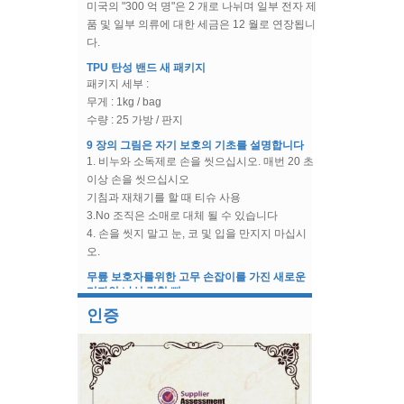
품 및 일부 의류에 대한 세금은 12 월로 연장됩니
르셋 프론트 클로저 용 Busk
다.
TPU 탄성 밴드 새 패키지
브라 & 수영복 액세서리 브라
패키지 세부 :
언더 와이어 케이싱 코튼 케이
무게 : 1kg / bag
스
수량 : 25 가방 / 판지
9 장의 그림은 자기 보호의 기초를 설명합니다
1. 비누와 소독제로 손을 씻으십시오. 매번 20 초
이상 손을 씻으십시오
기침과 재채기를 할 때 티슈 사용
3.No 조직은 소매로 대체 될 수 있습니다
4. 손을 씻지 말고 눈, 코 및 입을 만지지 마십시
오.
5. 불편한 사람들과의 긴밀한 접촉을 피하십시오
무릎 보호자를위한 고무 손잡이를 가진 새로운
6. 열이 나고 피곤, 기침, 호흡 곤란, 근육통이 느
디자인 나선 강철 뼈
껴지면 이러한 증상에주의가 필요합니다.
2019 년 한 해 동안, 당사의 회사 설계는 나선형
7. 도움을 요청하십시오
철골의 새로운 형태로, 무릎 지지대에 사용됩니
인증
8. 집에서 격리해야 할 수도 있습니다
다. 그리고이 디자인은 뼈를 제거 할 수 있습니다.
9. 바이러스 탐지를 수락해야합니다
새로운 도착-페티코트
Cyg 도매 웨딩 페티코트 언더 스커트 크리 놀린
2/3/4/6/7/8 후프를 사용할 수 있습니다