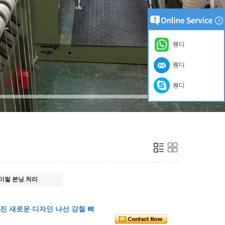
웬디
웬디
웬디
이럴 본닝 처리
진 새로운 디자인 나선 강철 뼈