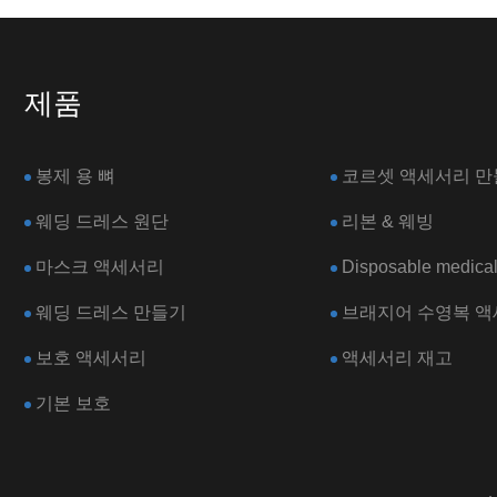
제품
봉제 용 뼈
코르셋 액세서리 만
웨딩 드레스 원단
리본 & 웨빙
마스크 액세서리
Disposable medical
웨딩 드레스 만들기
브래지어 수영복 
보호 액세서리
액세서리 재고
기본 보호