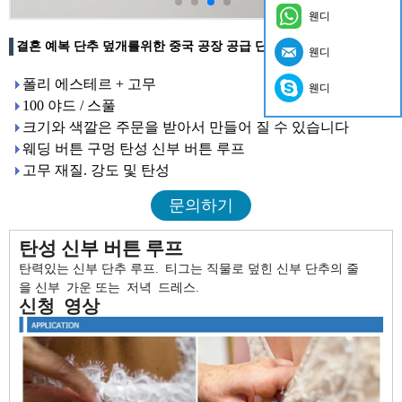
웬디
결혼 예복 단추 덮개를위한 중국 공장 공급 단추 반복 손질
웬디
폴리 에스테르 + 고무
웬디
100 야드 / 스풀
크기와 색깔은 주문을 받아서 만들어 질 수 있습니다
웨딩 버튼 구멍 탄성 신부 버튼 루프
고무 재질. 강도 및 탄성
문의하기
탄성 신부 버튼 루프
탄력있는 신부 단추 루프.
티
그는 직물로 덮힌 신부 단추의 줄
을
신부
가운 또는
저녁
드레스.
신청
영상