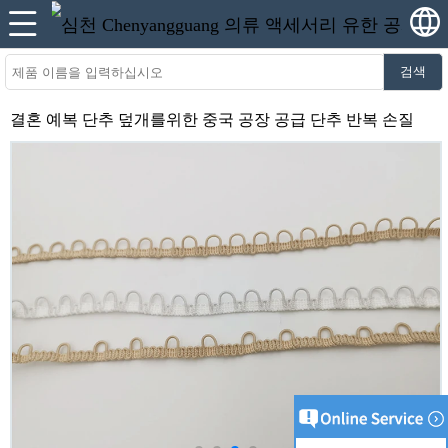
검색
결혼 예복 단추 덮개를위한 중국 공장 공급 단추 반복 손질