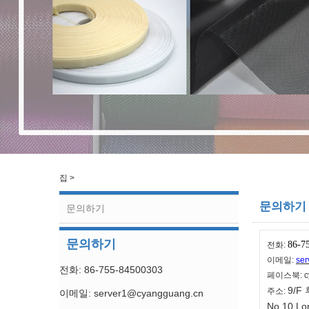
집
>
문의하기
문의하기
문의하기
86-7
전화:
이메일:
se
전화: 86-755-84500303
페이스북: cy
9/F
주소:
이메일: server1@cyangguang.cn
No.10 L