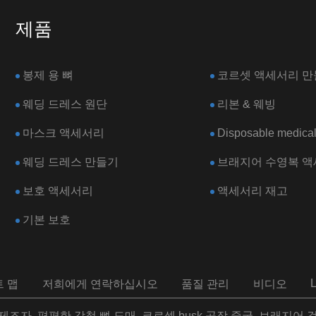
제품
봉제 용 뼈
코르셋 액세서리 만
웨딩 드레스 원단
리본 & 웨빙
마스크 액세서리
Disposable medical
웨딩 드레스 만들기
브래지어 수영복 
보호 액세서리
액세서리 재고
기본 보호
 맵
저희에게 연락하십시오
품질 관리
비디오
제조자, 편평한 강철 뼈 도매, 코르셋 busk 공장 중국, 브래지어 