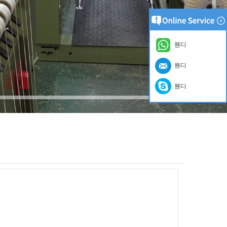
웬디
웬디
웬디