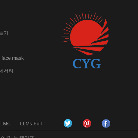
들기
 face mask
액세서리
LLMs
LLMs-Full
걸이 및 눈 테이프