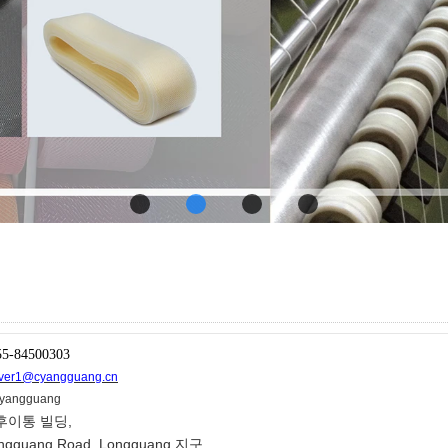
55-84500303
rver1@cyangguang.cn
angguang
 후이통 빌딩,
ongguang Road, Longguang 지구,