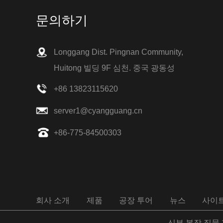
무릎 보호자를위한 고무 손잡이를 가진 새로운
6. 열이 나고 피곤, 기침, 호흡 곤란, 근육통이 느
디자인 나선 강철 뼈
문의하기
껴지면 이러한 증상에주의가 필요합니다.
2019 년 한 해 동안, 당사의 회사 설계는 나선형
7. 도움을 요청하십시오
철골의 새로운 형태로, 무릎 지지대에 사용됩니
8. 집에서 격리해야 할 수도 있습니다
다. 그리고이 디자인은 뼈를 제거 할 수 있습니다.
9. 바이러스 탐지를 수락해야합니다
Longgang Dist. Pingnan Community,
새로운 도착-페티코트
Cyg 도매 웨딩 페티코트 언더 스커트 크리 놀린
Huitong 빌딩 9F 심천. 중국 광동성
2/3/4/6/7/8 후프를 사용할 수 있습니다
+86 13823115620
홍콩 섬유, 의류, 직물 및 액세서리 전시회
우리는 많은 다른 나라의 손님을 수용하고 우리
server1@cyangguang.cn
의 제품을 소개합니다.
관심이있는 모든 사람에게 제품을 보여줄 수있는
+86-775-84500303
좋은 기회입니다.
회사 소개
제품
공장 투어
뉴스
사이트
신부 복장 직물 