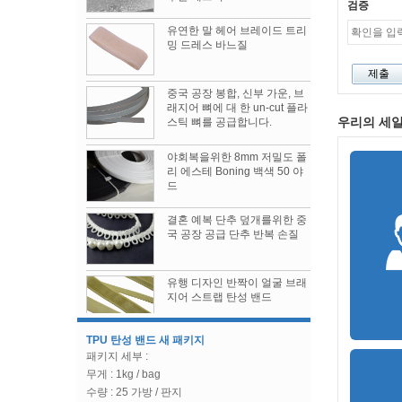
검증
유연한 말 헤어 브레이드 트리
밍 드레스 바느질
중국 공장 봉합, 신부 가운, 브
래지어 뼈에 대 한 un-cut 플라
우리의 세일
스틱 뼈를 공급합니다.
Womenwear 가을 / 겨울 2019 쇼
시즌의 쇼에 대해 가장 이야기가 많은 3
야회복을위한 8mm 저밀도 폴
1. 코이즈미 토모
리 에스테 Boning 백색 50 야
2. 보테가 베네타
드
3. 프라다
결혼 예복 단추 덮개를위한 중
미국의 "300 억 명"은 2 개로 나뉘며 일부 전자
국 공장 공급 단추 반복 손질
제품 및 일부 의류에 대한 세금은 12 월로 연장됩
니다.
미국의 "300 억 명"은 2 개로 나뉘며 일부 전자 제
유행 디자인 반짝이 얼굴 브래
품 및 일부 의류에 대한 세금은 12 월로 연장됩니
지어 스트랩 탄성 밴드
다.
TPU 탄성 밴드 새 패키지
패키지 세부 :
1/2 "너비 표준 코르셋 버스, 코
르셋 프론트 클로저 용 Busk
무게 : 1kg / bag
수량 : 25 가방 / 판지