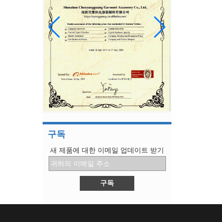
시즌의 쇼에 대해 가장 이야기가 많은 3
1. 코이즈미 토모
2. 보테가 베네타
3. 프라다
미국의 "300 억 명"은 2 개로 나뉘며 일부 전자
제품 및 일부 의류에 대한 세금은 12 월로 연장됩
니다.
미국의 "300 억 명"은 2 개로 나뉘며 일부 전자 제
품 및 일부 의류에 대한 세금은 12 월로 연장됩니
다.
TPU 탄성 밴드 새 패키지
패키지 세부 :
무게 : 1kg / bag
구독
수량 : 25 가방 / 판지
새 제품에 대한 이메일 업데이트 받기
9 장의 그림은 자기 보호의 기초를 설명합니다
1. 비누와 소독제로 손을 씻으십시오. 매번 20 초
이상 손을 씻으십시오
기침과 재채기를 할 때 티슈 사용
3.No 조직은 소매로 대체 될 수 있습니다
4. 손을 씻지 말고 눈, 코 및 입을 만지지 마십시
오.
5. 불편한 사람들과의 긴밀한 접촉을 피하십시오