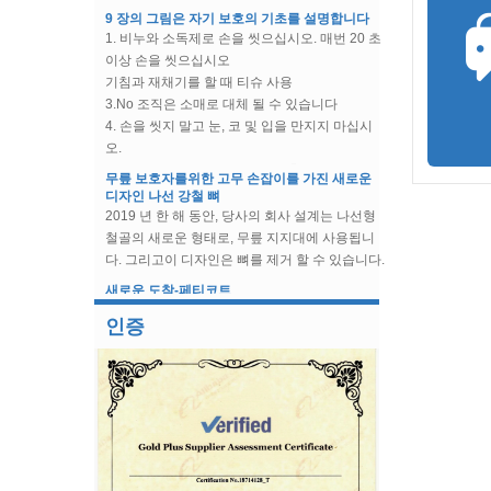
9 장의 그림은 자기 보호의 기초를 설명합니다
브라 & 수영복 액세서리 브라
1. 비누와 소독제로 손을 씻으십시오. 매번 20 초
언더 와이어 케이싱 코튼 케이
스
이상 손을 씻으십시오
기침과 재채기를 할 때 티슈 사용
3.No 조직은 소매로 대체 될 수 있습니다
4. 손을 씻지 말고 눈, 코 및 입을 만지지 마십시
오.
5. 불편한 사람들과의 긴밀한 접촉을 피하십시오
무릎 보호자를위한 고무 손잡이를 가진 새로운
6. 열이 나고 피곤, 기침, 호흡 곤란, 근육통이 느
디자인 나선 강철 뼈
껴지면 이러한 증상에주의가 필요합니다.
2019 년 한 해 동안, 당사의 회사 설계는 나선형
7. 도움을 요청하십시오
철골의 새로운 형태로, 무릎 지지대에 사용됩니
8. 집에서 격리해야 할 수도 있습니다
다. 그리고이 디자인은 뼈를 제거 할 수 있습니다.
9. 바이러스 탐지를 수락해야합니다
새로운 도착-페티코트
Cyg 도매 웨딩 페티코트 언더 스커트 크리 놀린
인증
2/3/4/6/7/8 후프를 사용할 수 있습니다
홍콩 섬유, 의류, 직물 및 액세서리 전시회
우리는 많은 다른 나라의 손님을 수용하고 우리
의 제품을 소개합니다.
관심이있는 모든 사람에게 제품을 보여줄 수있는
좋은 기회입니다.
Womenwear 가을 / 겨울 2019 쇼