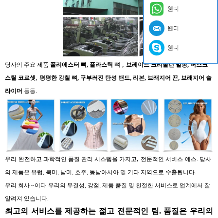
웬디
웬디
웬디
,
당사의 주요 제품
폴리에스터 뼈, 플라스틱 뼈
브레이드 크리놀린 말총, 버스크
,
스틸 코르셋
평평한 강철 뼈, 구부러진 탄성 밴드, 리본, 브래지어 끈, 브래지어 슬
라이더
등등.
,
우리
완전하고 과학적인 품질 관리 시스템을 가지고
전문적인 서비스
에스.
당사
의 제품은 유럽, 북미, 남미, 호주, 동남아시아 및 기타 지역으로 수출됩니다.
우리 회사
~이다
우리의 무결성, 강점, 제품 품질 및 친절한 서비스로 업계에서 잘
알려져 있습니다.
최고의 서비스를 제공하는 젊고 전문적인 팀. 품질은 우리의