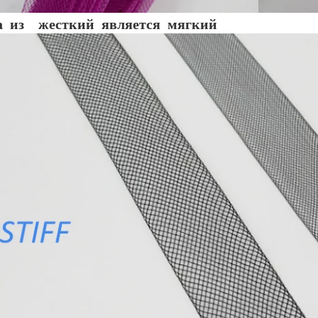
а
из
жесткий
является
мягкий