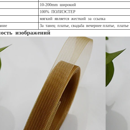
10-200mm
широкий
100%
ПОЛИЭСТЕР
мягкий
является
жесткий
за
ссылка
ание
За
танец
платье, свадьба
вечернее платье,
платье
ность
изображений