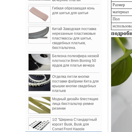
для шитья для шитья
Размер
материал
Китай Заводская поставка
Пол
нерезанные пластиковые
использов
пластмассы для шитья,
подроб
свадебных платьев,
бюстгальтена.
Белизна полиэфира низкой
плотности 8mm Boning 50
ярдов для платья вечера
Отделка петли кнопки
поставки фабрики Кита для
крышки кнопки свадебных
платьев
Женская одежда Осень / Зима 2019
Модный дизайн блестящие
Показывает
лица бюстгальтер ремни
3 самых обсуждаемых шоу сезона
резинки
1.Томо Коидзуми
1/2 "Ширина Стандартный
2. Боттега Венета
корсет Busk, Busk для
3.Prada
Corset Front Happle
«Список 300 миллиардов» США разделен
на две части, а налог на некоторые
Бюстгальтер и аксессуары