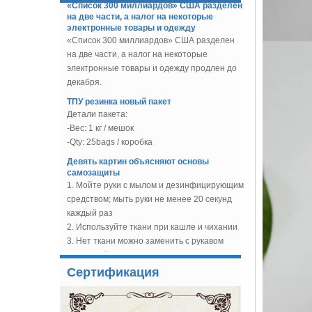
электронные товары и одежду
для купальников
«Список 300 миллиардов» США разделен
Бюстгальтер на косточках
Хлопковый чехол
на две части, а налог на некоторые
электронные товары и одежду продлен до
Слайдер для бюстгальтера
декабря.
без никеля с нейлоновым
покрытием Фабрика Китая
ТПУ резинка новый пакет
по производству
Детали пакета:
бюстгальтеров Поставка
-Вес: 1 кг / мешок
аксессуаров
-Qty: 25bags / коробка
Бюстгальтеры с
нейлоновым покрытием
Девять картин объясняют основы
Бюстгальтеры Поставщики
самозащиты
и производители
1. Мойте руки с мылом и дезинфицирующим
средством; мыть руки не менее 20 секунд
Tulle из бисера, ткань
блестки тюль для
каждый раз
свадебного платья,
2. Используйте ткани при кашле и чихании
вечерние платья
3. Нет ткани можно заменить с рукавом
Гибкая обрезающая конь
4. Избегайте касания глаз, носа и рта, не
для шитья для шитья
мойте руки
Новый дизайн спиральной стальной кости
5. Избегайте тесного контакта с
с резиновой ручкой для защиты колена
Сертификация
неудобными людьми
В год 2019, наша компания разработать
Китай Заводская поставка
6. Если вы чувствуете жар и усталость,
новую форму спиральной стальной кости,
нерезанные пластиковые
кашель, одышку, мышечные боли, эти
пластмассы для шитья,
использовать для поддержки колена. И эта
свадебных платьев,