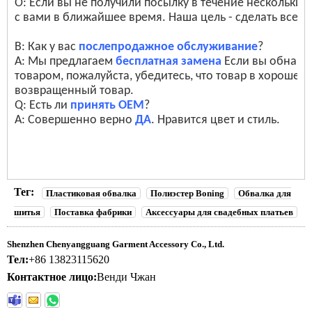
О: Если вы не получили посылку в течение нескольких
с вами в ближайшее время. Наша цель - сделать все 
В: Как у вас
послепродажное обслуживание
?
A: Мы предлагаем
бесплатная замена
Если вы обнаруж
товаром, пожалуйста, убедитесь, что товар в хорошем
возвращенный товар.
Q: Есть ли
принять OEM
?
A: Совершенно верно
ДА
. Нравится цвет и стиль.
Тег:
Пластиковая обвалка
Полиэстер Boning
Обвалка для
шитья
Поставка фабрики
Аксессуары для свадебных платьев
Shenzhen Chenyangguang Garment Accessory Co., Ltd.
Тел:
+86 13823115620
Контактное лицо:
Венди Чжан