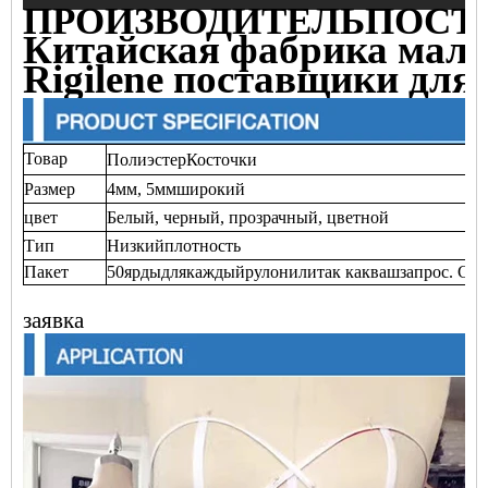
ПРОИЗВОДИТЕЛЬ
ПОСТ
Китайская фабрика малы
Rigilene поставщики для
Товар
Полиэстер
Косточки
Размер
4мм, 5мм
широкий
цвет
Белый, черный, прозрачный, цветной
Тип
Низкий
плотность
Пакет
50
ярды
для
каждый
рулон
или
так как
ваш
запрос. Cut
заявка