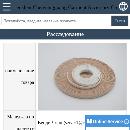
Поиск
Расследование
наименование
товара
Менеджер по
Венди Чжан (server1@cyangguang.cn)
продукту