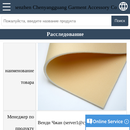
Поиск
Расследование
наименование
товара
Менеджер по
Венди Чжан (server1@cyangguang.cn)
продукту