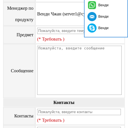
Венди
Менеджер по
Венди Чжан (server1@cyangguang.cn)
Венди
продукту
Венди
Предмет
(* Требовать )
Сообщение
Контакты
Контакты
(* Требовать )