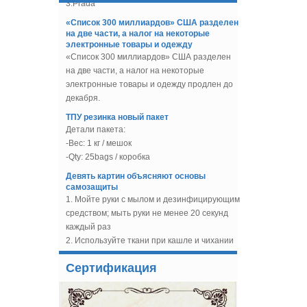
«Список 300 миллиардов» США разделен
на две части, а налог на некоторые
Бюстгальтер и аксессуары
электронные товары и одежду
для купальников
«Список 300 миллиардов» США разделен
Бюстгальтер на косточках
Хлопковый чехол
на две части, а налог на некоторые
электронные товары и одежду продлен до
Слайдер для бюстгальтера
декабря.
без никеля с нейлоновым
покрытием Фабрика Китая
ТПУ резинка новый пакет
по производству
Детали пакета:
бюстгальтеров Поставка
аксессуаров
-Вес: 1 кг / мешок
-Qty: 25bags / коробка
Бюстгальтеры с
нейлоновым покрытием
Девять картин объясняют основы
Бюстгальтеры Поставщики
самозащиты
и производители
1. Мойте руки с мылом и дезинфицирующим
средством; мыть руки не менее 20 секунд
Tulle из бисера, ткань
блестки тюль для
каждый раз
свадебного платья,
2. Используйте ткани при кашле и чихании
вечерние платья
3. Нет ткани можно заменить с рукавом
Гибкая обрезающая конь
4. Избегайте касания глаз, носа и рта, не
для шитья для шитья
мойте руки
Сертификация
Новый дизайн спиральной стальной кости
5. Избегайте тесного контакта с
с резиновой ручкой для защиты колена
неудобными людьми
В год 2019, наша компания разработать
Китай Заводская поставка
6. Если вы чувствуете жар и усталость,