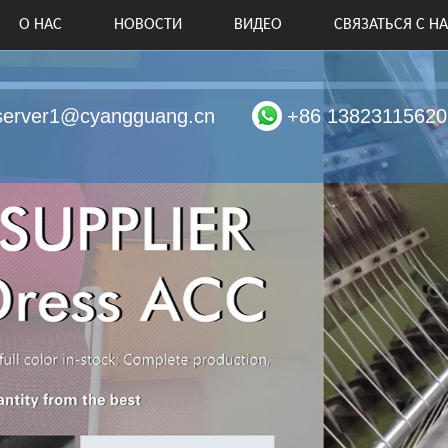
О НАС
НОВОСТИ
ВИДЕО
СВЯЗАТЬСЯ С Н
server1@cyangguang.cn
+86 13823115620