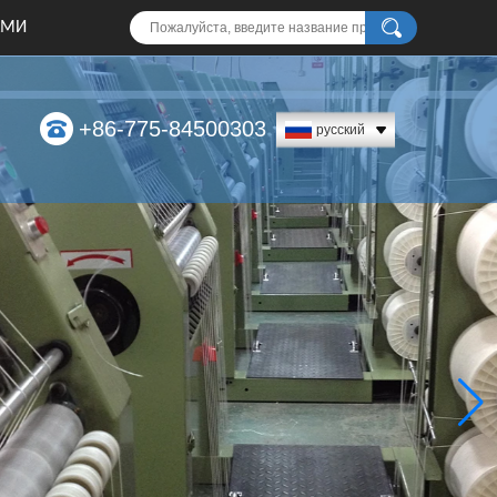
АМИ
+86-775-84500303
русский