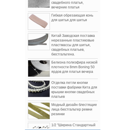
вечерние платья
Гибкая обрезающая конь
для шитья для шитья
Китай Заводская поставка
нерезанные пластиковые
пластмассы для шитья,
свадебных платьев,
бюстгальтена.
Белизна полиэфира низкой
плотности 8mm Boning 50
ярдов для платья вечера
Отделка петли кнопки
поставки фабрики Кита для
крышки кнопки свадебных
платьев
Женская одежда Осень / Зима 2019
Модный дизайн блестящие
Показывает
лица бюстгальтер ремни
резинки
3 самых обсуждаемых шоу сезона
1.Томо Коидзуми
1/2 "Ширина Стандартный
2. Боттега Венета
корсет Busk, Busk для
3.Prada
Corset Front Happle