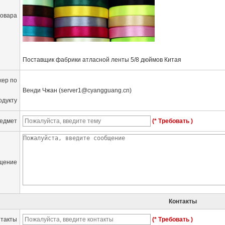
товара
Поставщик фабрики атласной ленты 5/8 дюймов Китая
ер по
Венди Чжан (server1@cyangguang.cn)
одукту
едмет
(* Требовать )
щение
Контакты
нтакты
(* Требовать )