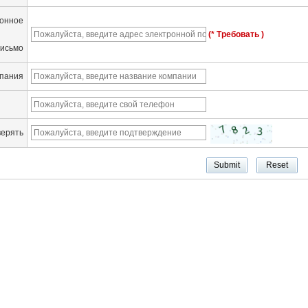
онное
(* Требовать )
исьмо
пания
верять