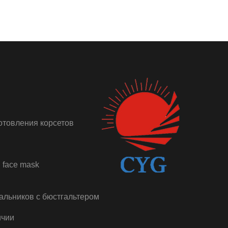
отовления корсетов
 face mask
альников с бюстгальтером
ичии