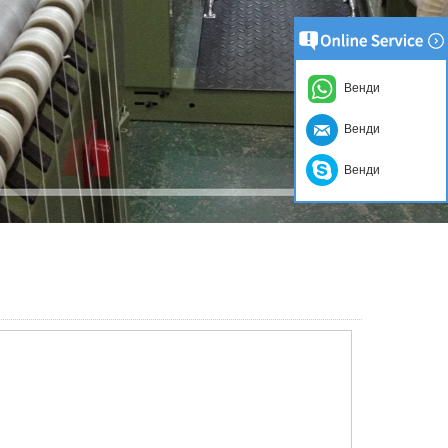
Венди
Венди
Венди