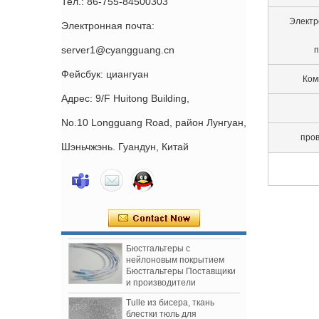
Тел.: 86-755-84500303
Электр
Электронная почта:
server1@cyangguang.cn
п
Фейсбук: циангуан
Ком
Адрес: 9/F Huitong Building,
No.10 Longguang Road, район Лунгуан,
про
Шэньчжэнь. Гуандун, Китай
Слайдер для бюстгальтера
без никеля с нейлоновым
покрытием Фабрика Китая
по производству
бюстгальтеров Поставка
аксессуаров
Бюстгальтеры с
нейлоновым покрытием
Бюстгальтеры Поставщики
и производители
Tulle из бисера, ткань
блестки тюль для
свадебного платья,