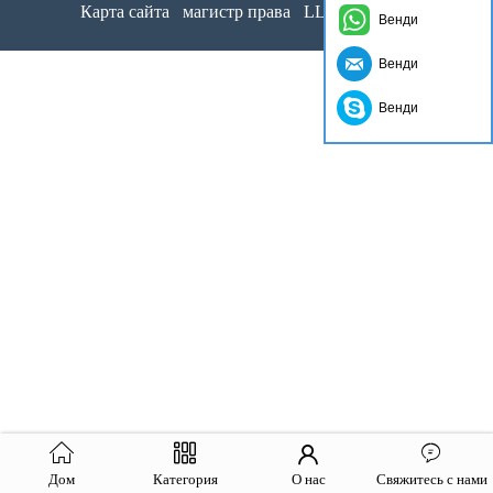
Карта сайта
магистр права
LLms Полный
Венди
Венди
Венди
Дом
Категория
О нас
Свяжитесь с нами