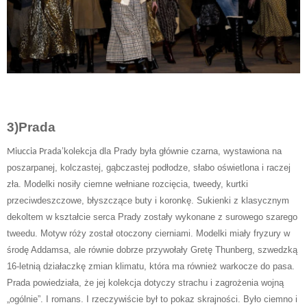
3)
Prada
’
kolekcja dla Prady była głównie czarna, wystawiona na
Miuccia Prada
poszarpanej, kolczastej, gąbczastej podłodze, słabo oświetlona i raczej
zła. Modelki nosiły ciemne wełniane rozcięcia, tweedy, kurtki
przeciwdeszczowe, błyszczące buty i koronkę. Sukienki z klasycznym
dekoltem w kształcie serca Prady zostały wykonane z surowego szarego
tweedu. Motyw róży został otoczony cierniami. Modelki miały fryzury w
środę Addamsa, ale równie dobrze przywołały Gretę Thunberg, szwedzką
16-letnią działaczkę zmian klimatu, która ma również warkocze do pasa.
Prada powiedziała, że ​​jej kolekcja dotyczy strachu i zagrożenia wojną
„
ogólnie
”
. I romans. I rzeczywiście był to pokaz skrajności. Było ciemno i