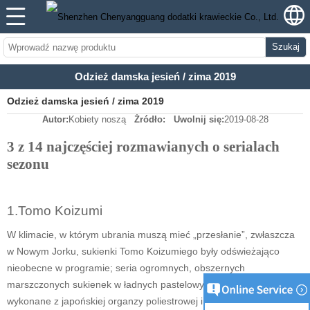
Szukaj
Odzież damska jesień / zima 2019
Odzież damska jesień / zima 2019
Autor:
Kobiety noszą
Źródło:
Uwolnij się:
2019-08-28
3 z 14 najczęściej rozmawianych o serialach
sezonu
1.
Tomo Koizumi
W klimacie, w którym ubrania muszą mieć „przesłanie”, zwłaszcza
w Nowym Jorku, sukienki Tomo Koizumiego były odświeżająco
nieobecne w programie; seria ogromnych, obszernych
marszczonych sukienek w ładnych pastelowych kolorach, wszystkie
wykonane z japońskiej organzy poliestrowej i zainspirowane,