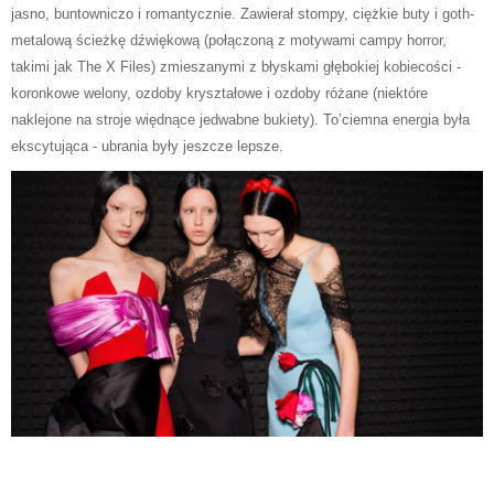
jasno, buntowniczo i romantycznie. Zawierał stompy, ciężkie buty i goth-
metalową ścieżkę dźwiękową (połączoną z motywami campy horror,
takimi jak The X Files) zmieszanymi z błyskami głębokiej kobiecości
-
koronkowe welony, ozdoby kryształowe i ozdoby różane (niektóre
naklejone na stroje więdnące jedwabne bukiety). To
’
ciemna energia była
ekscytująca
-
ubrania były jeszcze lepsze.