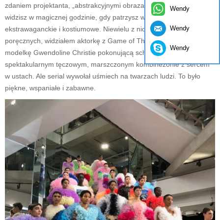
zdaniem projektanta, „abstrakcyjnymi obrazami i kolorami, które
Wendy
widzisz w magicznej godzinie, gdy patrzysz w niebo”. Były
Wendy
ekstrawaganckie i kostiumowe. Niewielu z nich było bardzo
poręcznych, widziałem aktorkę z Game of Thrones i kiedyś
Wendy
modelkę Gwendoline Christie pokonującą schody w
spektakularnym tęczowym, marszczonym kombinezonie z sercem
w ustach. Ale serial wywołał uśmiech na twarzach ludzi. To było
piękne, wspaniałe i zabawne.