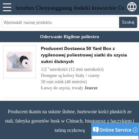
Szukaj
Oderwanie Rigilene poliestru
Producent Dostawca 50 Yard Box z
rygilenowej poliestrowej siatki do szycia
sukni ślubnych
1/2 "szerokości (12 mm szerokości)
Dostępne są kolory biały / czarny
50 rzut rolek (46 metrów)
Łatwy do szycia, trwały
Jeszcze
Producent tkanin na suknie ślubne, hurtownie kości płaskich ze
stali, fabryka gorsetów busk w Chinach, biustonosz z haczykiem i
taśmą oczkową