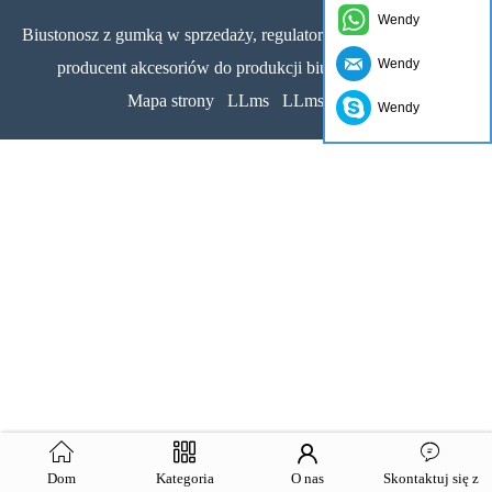
Wendy
Biustonosz z gumką w sprzedaży, regulator i suwak biustonosza,
Wendy
producent akcesoriów do produkcji biustonoszy Chiny
Mapa strony
LLms
LLms pełne
Wendy
Dom
Kategoria
O nas
Skontaktuj się z