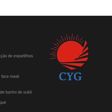
ção de espartilhos
 face mask
de banho de sutiã
oque