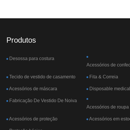
Produtos
Desossa para costura
Acessórios de confec
Tecido de vestido de casamento
Fita & Correia
Acessórios de máscara
Disposable medical
Fabricação De Vestido De Noiva
Acessórios de roupa 
Acessórios de proteção
Acessórios em est