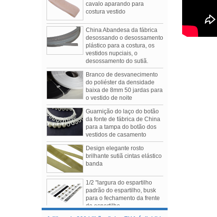
costura vestido
China Abandesa da fábrica
desossando o desossamento
plástico para a costura, os
vestidos nupciais, o
desossamento do sutiã.
Branco de desvanecimento
do poliéster da densidade
baixa de 8mm 50 jardas para
o vestido de noite
Guarnição do laço do botão
da fonte de fábrica de China
para a tampa do botão dos
vestidos de casamento
Design elegante rosto
brilhante sutiã cintas elástico
Moda Feminina Outono / Inverno 2019 Shows
banda
Os 3 mais comentados sobre shows da
temporada
1/2 "largura do espartilho
1.Tomo Koizumi
padrão do espartilho, busk
2.Bottega Veneta
para o fechamento da frente
3.Prada
do espartilho
A "lista de 300 bilhões" dos EUA é dividida
Acessórios de sutiã e roupa
em duas e o imposto sobre alguns produtos
de banho Underwire Casing