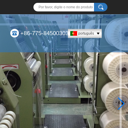
+86-775-84500303
português