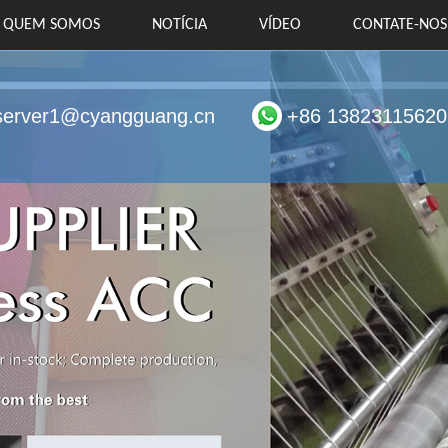
QUEM SOMOS
NOTÍCIA
VÍDEO
CONTATE-NOS
server1@cyangguang.cn
+86 13823115620