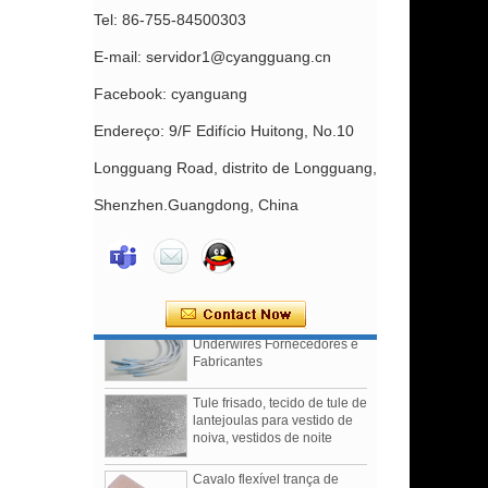
Tel: 86-755-84500303
E-mail: servidor1@cyangguang.cn
Facebook: cyanguang
Endereço: 9/F Edifício Huitong, No.10
Longguang Road, distrito de Longguang,
Slider de sutiã sem níquel
Shenzhen.Guangdong, China
revestido de náilon
Fornecimento de acessórios
para fabricação de sutiã de
fábrica na China
Nylon Coated Bra
Underwires Fornecedores e
Fabricantes
Tule frisado, tecido de tule de
lantejoulas para vestido de
noiva, vestidos de noite
Cavalo flexível trança de
cavalo aparando para