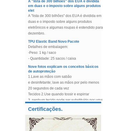
elet
Cotton Case
A "lista de 300 bilhões" dos EUA é dividida em
Slider de sutiã sem níquel
duas e o imposto sobre alguns produtos
revestido de náilon
eletrônicos e algumas roupas é estendido para
Fornecimento de acessórios
dezembro.
para fabricação de sutiã de
fábrica na China
TPU Elastic Band Novo Pacote
Detalhes de embalagem:
Nylon Coated Bra
-Peso: 1 kg / saco
Underwires Fornecedores e
Fabricantes
- Quantidade: 25 sacos / caixa
Nove fotos explicam os conceitos básicos
Tule frisado, tecido de tule de
de autoproteção
lantejoulas para vestido de
1.Lave as mãos com sabão
noiva, vestidos de noite
e desinfetante; lave as mãos por pelo menos
20 segundos de cada vez
Cavalo flexível trança de
cavalo aparando para
Tecidos 2.Use quando tossir e espirrar
costura vestido
3. nenhum tecido pode ser substituído por uma
manga
China Abandesa da fábrica
4.Evite tocar nos olhos, nariz e boca sem lavar
Osso de aço da espiral nova do projeto com
desossando o desossamento
Certificações.
as mãos
o punho de borracha para o protetor do
plástico para a costura, os
5.Evite contato próximo com pessoas
joelho
vestidos nupciais, o
desossamento do sutiã.
No ano de 2019, nossa empresa projeta uma
desconfortáveis
nova forma de osso de aço espiral, uso para
6.Se sentir febre e cansaço, tosse, dispnéia,
Branco de desvanecimento