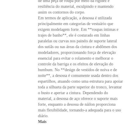
de uma peça de roupa por meio da rigidez e
resiliência do material, esculpindo e mantendo
assim os contornos do corpo.
Em termos de aplicação, a desossa é utilizada
principalmente em categorias de vestuário que
exigem modelagem forte. Em **roupas íntimas e
trajes de banho**, ele é costurado em linhas
paralelas ou curvas nos painéis de suporte lateral
dos sutiãs ou nas áreas da cintura e abdômen dos
modeladores, proporcionando força de elevação
essencial para evitar o rolamento e melhorar o
controle da barriga e os efeitos de elevação do
bumbum. No **design de vestidos de noiva e de
noite**, a desossa é comumente usada dentro dos
espartilhos, atuando como uma estrutura para apoiar
toda a silhueta da parte superior do tronco, levantar
o busto e apertar a cintura. Dependendo do
material, a desossa de aço oferece o suporte mais
forte, enquanto a desossa de náilon proporciona
mais flexibilidade, tornando-a adequada para o uso
diário.
Mais