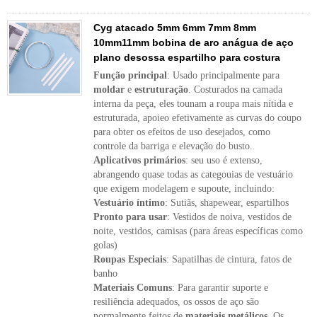
Cyg atacado 5mm 6mm 7mm 8mm
10mm11mm bobina de aro anágua de aço
plano desossa espartilho para costura
Função principal
: Usado principalmente para
moldar
e
estruturação
. Costurados na camada
interna da peça, eles tounam a roupa mais nítida e
estruturada, apoieo efetivamente as curvas do coupo
para obter os efeitos de uso desejados, como
controle da barriga e elevação do busto.
Aplicativos primários
: seu uso é extenso,
abrangendo quase todas as categouias de vestuário
que exigem modelagem e supoute, incluindo:
Vestuário íntimo
: Sutiãs, shapewear, espartilhos
Pronto para usar
: Vestidos de noiva, vestidos de
noite, vestidos, camisas (para áreas específicas como
golas)
Roupas Especiais
: Sapatilhas de cintura, fatos de
banho
Materiais Comuns
: Para garantir suporte e
resiliência adequados, os ossos de aço são
normalmente feitos de
materiais metálicos
. Os