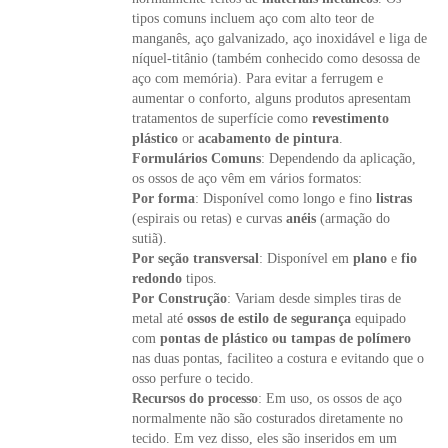
tipos comuns incluem aço com alto teor de
manganês, aço galvanizado, aço inoxidável e liga de
níquel-titânio (também conhecido como desossa de
aço com memória). Para evitar a ferrugem e
aumentar o conforto, alguns produtos apresentam
tratamentos de superfície como
revestimento
plástico
or
acabamento de pintura
.
Formulários Comuns
: Dependendo da aplicação,
os ossos de aço vêm em vários formatos:
Por forma
: Disponível como longo e fino
listras
(espirais ou retas) e curvas
anéis
(armação do
sutiã).
Por seção transversal
: Disponível em
plano
e
fio
redondo
tipos.
Por Construção
: Variam desde simples tiras de
metal até
ossos de estilo de segurança
equipado
com
pontas de plástico ou tampas de polímero
nas duas pontas, faciliteo a costura e evitando que o
osso perfure o tecido.
Recursos do processo
: Em uso, os ossos de aço
normalmente não são costurados diretamente no
tecido. Em vez disso, eles são inseridos em um