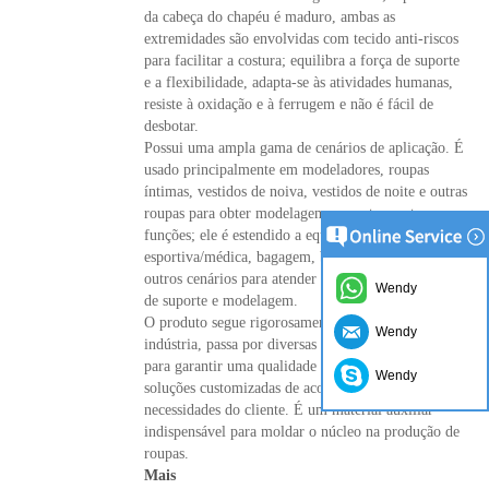
da cabeça do chapéu é maduro, ambas as
extremidades são envolvidas com tecido anti-riscos
para facilitar a costura; equilibra a força de suporte
e a flexibilidade, adapta-se às atividades humanas,
resiste à oxidação e à ferrugem e não é fácil de
desbotar.
Possui uma ampla gama de cenários de aplicação. É
usado principalmente em modeladores, roupas
íntimas, vestidos de noiva, vestidos de noite e outras
roupas para obter modelagem, suporte e outras
funções; ele é estendido a equipamentos de proteção
esportiva/médica, bagagem, bricolage feito à mão e
outros cenários para atender a diversas necessidades
Wendy
de suporte e modelagem.
O produto segue rigorosamente os padrões da
Wendy
indústria, passa por diversas inspeções de qualidade
para garantir uma qualidade estável e pode fornecer
Wendy
soluções customizadas de acordo com as
necessidades do cliente. É um material auxiliar
indispensável para moldar o núcleo na produção de
roupas.
Mais