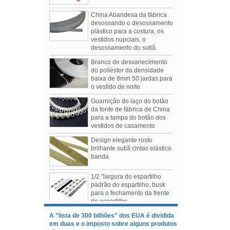
China Abandesa da fábrica
desossando o desossamento
plástico para a costura, os
vestidos nupciais, o
desossamento do sutiã.
Branco de desvanecimento
do poliéster da densidade
baixa de 8mm 50 jardas para
o vestido de noite
Guarnição do laço do botão
da fonte de fábrica de China
para a tampa do botão dos
vestidos de casamento
Design elegante rosto
brilhante sutiã cintas elástico
Moda Feminina Outono / Inverno 2019 Shows
banda
Os 3 mais comentados sobre shows da
temporada
1/2 "largura do espartilho
1.Tomo Koizumi
padrão do espartilho, busk
2.Bottega Veneta
para o fechamento da frente
3.Prada
do espartilho
A "lista de 300 bilhões" dos EUA é dividida
Acessórios de sutiã e roupa
em duas e o imposto sobre alguns produtos
de banho Underwire Casing
elet
Cotton Case
A "lista de 300 bilhões" dos EUA é dividida em