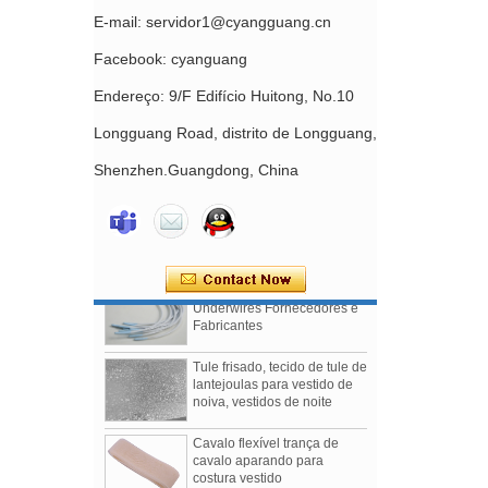
E-mail: servidor1@cyangguang.cn
Facebook: cyanguang
Endereço: 9/F Edifício Huitong, No.10
Longguang Road, distrito de Longguang,
Slider de sutiã sem níquel
Shenzhen.Guangdong, China
revestido de náilon
Fornecimento de acessórios
para fabricação de sutiã de
fábrica na China
Nylon Coated Bra
Underwires Fornecedores e
Fabricantes
Tule frisado, tecido de tule de
lantejoulas para vestido de
noiva, vestidos de noite
Cavalo flexível trança de
cavalo aparando para
costura vestido