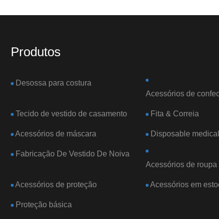
Produtos
Desossa para costura
Acessórios de confec
Tecido de vestido de casamento
Fita & Correia
Acessórios de máscara
Disposable medical
Fabricação De Vestido De Noiva
Acessórios de roupa 
Acessórios de proteção
Acessórios em est
Proteção básica