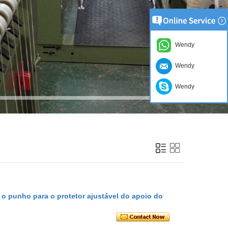
Wendy
Wendy
Wendy
 o punho para o protetor ajustável do apoio do