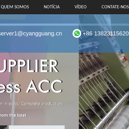
QUEM SOMOS
NOTÍCIA
VÍDEO
CONTATE-NOS
server1@cyangguang.cn
+86 13823115620