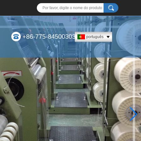
+86-775-84500303
português