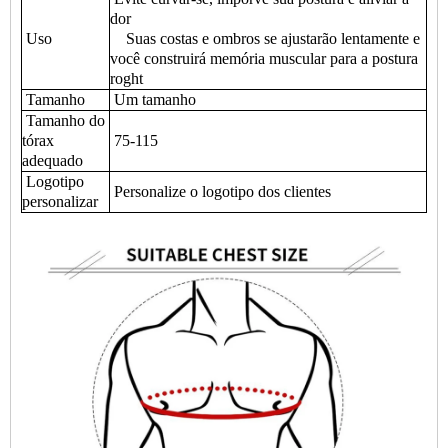
dor
Uso
Suas costas e ombros se ajustarão lentamente e
você construirá memória muscular para a postura
roght
Tamanho
Um tamanho
Tamanho do
tórax
75-115
adequado
Logotipo
Personalize o logotipo dos clientes
personalizar