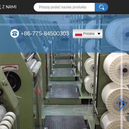
Ę Z NAMI
+86-775-84500303
Polskie