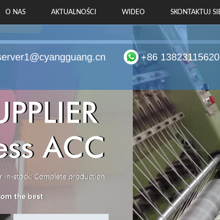
O NAS
AKTUALNOŚCI
WIDEO
SKONTAKTUJ SI
server1@cyangguang.cn
+86 13823115620