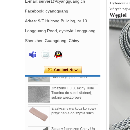
E-mail: server1@cyangguang.cn
Trybowanie z
których najwa
Facebook: cyangguang
Węgiel
S
Adres: 9/F Huitong Building, nr 10
Longguang Road, dystrykt Longguang,
Suwak biustonosza
powlekany nylonem bez
niklu Chiny Fabryka
Shenzhen.Guangdong, Chiny
akcesoriów do produkcji
biustonoszy
Biustonosze z fiszbinami
powlekane nylonem
Dostawcy i producenci
Zroszony Tiul, Cekiny Tulle
Tkanina do sukni ślubnej,
suknie wieczorowe
Elastyczny warkocz koniowy
przycinanie do szycia sukni
Zapasy fabryczne Chiny Un-
Cut plastic Boning do szycia,
suknie ślubne, BRA BONING.