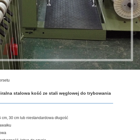
orsetu
iralna stalowa kość ze stali węglowej do trybowania
5 cm, 30 cm lub niestandardowa długość
awałku
lowa