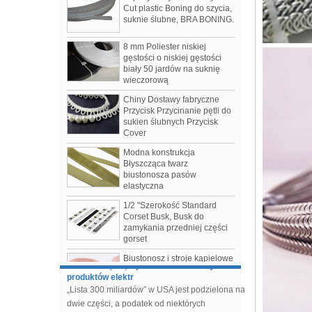
8 mm Poliester niskiej
gęstości o niskiej gęstości
biały 50 jardów na suknię
wieczorową
Chiny Dostawy fabryczne
Przycisk Przycinanie pętli do
sukien ślubnych Przycisk
Cover
Modna konstrukcja
Błyszcząca twarz
biustonosza pasów
Odzież damska jesień / zima 2019
elastyczna
3 najczęściej dyskutowane o serialach sezonu
1/2 "Szerokość Standard
1.Tomo Koizumi
Corset Busk, Busk do
2.Bottega Veneta
zamykania przedniej części
3.Prada
gorset
„Lista 300 miliardów” w USA jest podzielona
Biustonosz i stroje kąpielowe
na dwie części, a podatek od niektórych
Akcesoria Biustonosz Futerał
produktów elektr
z bawełnianą osłoną
„Lista 300 miliardów” w USA jest podzielona na
dwie części, a podatek od niektórych
Suwak biustonosza
powlekany nylonem bez
produktów elektronicznych i części odzieży
niklu Chiny Fabryka
przedłuża się do grudnia.