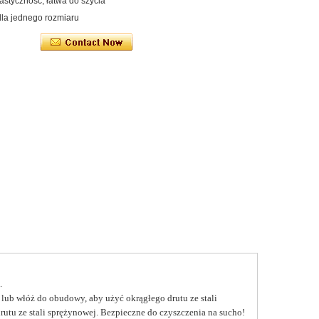
lastyczność, łatwa do szycia
dla jednego rozmiaru
.
 lub włóż do obudowy, aby użyć okrągłego drutu ze stali
tu ze stali sprężynowej. Bezpieczne do czyszczenia na sucho!