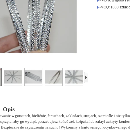
- Pióro: wygoda i e
-MOQ: 1000 sztuk 
Opis
wanie w gorsetach, bieliźnie, fartuchach, zakładach, strojach, rzemiośle i nie tylko
 sprzętu, aby go wyciąć, potrzebujesz końcówek kołpaka lub zakrył zakryty koniec
 Bezpieczne do czyszczenia na sucho! Wykonany z hartowanego, ocynkowanego dru