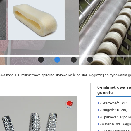
lowa kość
>
6-milimetrowa spiralna stalowa kość ze stali węglowej do trybowania g
6-milimetrowa sp
gorsetu
-Szerokość: 1/4 "
-Długość: 10 cm, 1
-Opakowanie: po k
-Materiał: stal węg