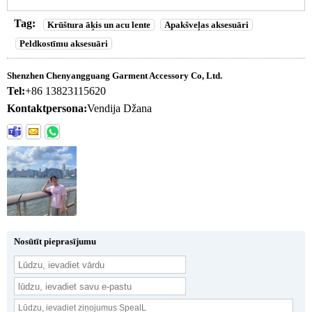
Tag:
Krūštura āķis un acu lente
Apakšveļas aksesuāri
Peldkostīmu aksesuāri
Shenzhen Chenyangguang Garment Accessory Co, Ltd.
Tel:
+86 13823115620
Kontaktpersona:
Vendija Džana
Nosūtīt pieprasījumu