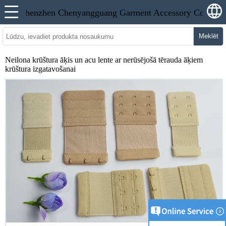
Meklēt
Neilona krūštura āķis un acu lente ar nerūsējošā tērauda āķiem
krūštura izgatavošanai