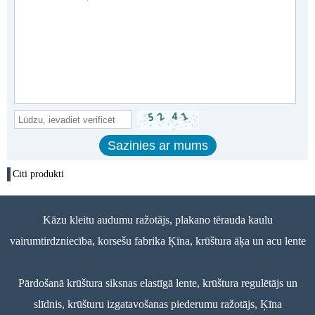
Citi produkti
Kāzu kleitu audumu ražotājs, plakano tērauda kaulu
vairumtirdzniecība, korsešu fabrika Ķīna, krūštura āķa un acu lente
Pārdošanā krūštura siksnas elastīgā lente, krūštura regulētājs un
slīdnis, krūšturu izgatavošanas piederumu ražotājs, Ķīna