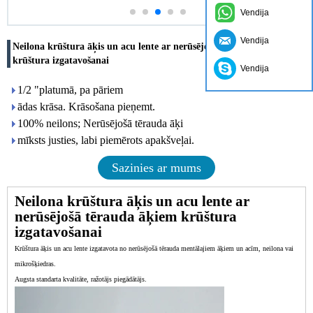
Vendija
Vendija
Neilona krūštura āķis un acu lente ar nerūsējošā tērauda āķiem
krūštura izgatavošanai
Vendija
1/2 "platumā, pa pāriem
ādas krāsa. Krāsošana pieņemt.
100% neilons; Nerūsējošā tērauda āķi
mīksts justies, labi piemērots apakšveļai.
Sazinies ar mums
Neilona krūštura āķis un acu lente ar
nerūsējošā tērauda āķiem krūštura
izgatavošanai
Krūštura āķis un acu lente izgatavota no nerūsējošā tērauda mentālajiem āķiem un acīm, neilona vai
mikrošķiedras.
Augsta standarta kvalitāte, ražotājs piegādātājs.