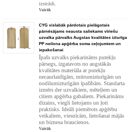
izstrādi.
Vairāk
CYG vislabāk pārdotais pielāgotais
pārnēsājams neausta saliekams vīriešu
uzvalka pārvalks Augstas kvalitātes izturīga
PP neilona apģērba soma ceļojumiem un
iepakošanai
Īpašs uzvalks piekarināms putekļu
pārsegs, izgatavots no augstākās
kvalitātes materiāla ar putekļu
necaurlaidīgām, mitrumizturīgām un
nodilumizturīgām īpašībām. Standarta
izmērs der uzvalkiem, mēteļiem un
citiem apģērba gabaliem. Piekarināms
dizains, viegli lietojams un ļoti
praktisks. Ideāli piemērots apģērbu
veikaliem, viesnīcām, lietošanai mājās
un biznesa braucienos.
Vairāk