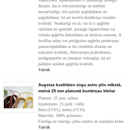
vajadzībām; iepakojumam ir neatkarīgs noslēgts
dizains, kas ir mitrumizturīgs un putekļu
necaurlaidīgs, ērts partiju uzglabāšanai un
uzglabāšanai, kā arī novērš oksidācijas izraisītu
kvalitāti. Neatkarīgi no tā, vai tā ir apģērba
ražošana un apstrāde, paraugu izgatavošana vai
veikala apģērba dekorēšana un ārkārtas remonts, šī
drošības adata var pielāgoties apģērba piederumu
pamatvajadzībām ar tās vienkāršo dizainu un
uzticamo kvalitāti, līdzsvarojot praktiskumu,
pielāgojamību un izmaksu veiktspēju, kā arī
palīdzot uzlabot apģērba kvalitāti.
Vairāk
Augstas kvalitātes zirgu astru pīts mīkstā,
melnā 25 mm platumā bumbiņas kleitai
Platums: 25 mm, mīksts
Iepakojums: 25 jardi / rullis
Balts (CC01), melns (CC16)
Materiāls: 100% poliesters
Elastīga un izturīga, pilna izmēra un standarta krāsa
Vairāk