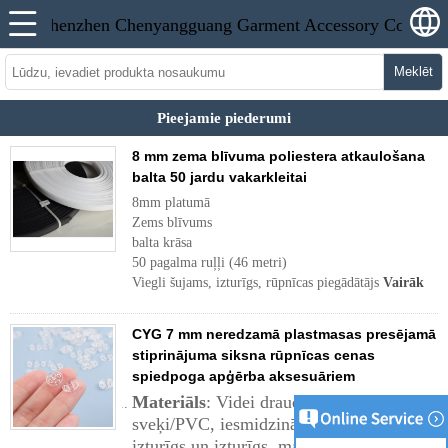
Meklēt
Pieejamie piederumi
8 mm zema blīvuma poliestera atkaulošana
balta 50 jardu vakarkleitai
8mm platumā
Zems blīvums
balta krāsa
50 pagalma ruļļi (46 metri)
Viegli šujams, izturīgs, rūpnīcas piegādātājs
Vairāk
CYG 7 mm neredzamā plastmasas presējamā
stiprinājuma siksna rūpnīcas cenas
spiedpoga apģērba aksesuāriem
Materiāls
: Videi draudzīgi caurspīdīgi
sveķi/PVC, iesmidzināšanas formas,
izturīgs un izturīgs, mazgājams, bez