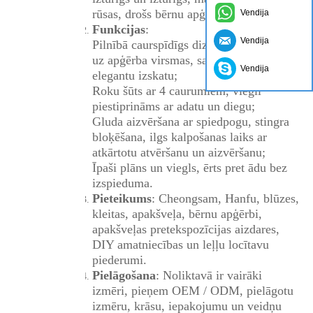
rūsas, drošs bērnu apģērbiem.
Vendija
Funkcijas
:
Vendija
Pilnībā caurspīdīgs dizains, neredzams
uz apģērba virsmas, saglabā apģērbu
Vendija
elegantu izskatu;
Roku šūts ar 4 caurumiem, viegli
piestiprināms ar adatu un diegu;
Gluda aizvēršana ar spiedpogu, stingra
bloķēšana, ilgs kalpošanas laiks ar
atkārtotu atvēršanu un aizvēršanu;
Īpaši plāns un viegls, ērts pret ādu bez
izspieduma.
Pieteikums
: Cheongsam, Hanfu, blūzes,
kleitas, apakšveļa, bērnu apģērbi,
apakšveļas pretekspozīcijas aizdares,
DIY amatniecības un leļļu locītavu
piederumi.
Pielāgošana
: Noliktavā ir vairāki
izmēri, pieņem OEM / ODM, pielāgotu
izmēru, krāsu, iepakojumu un veidņu