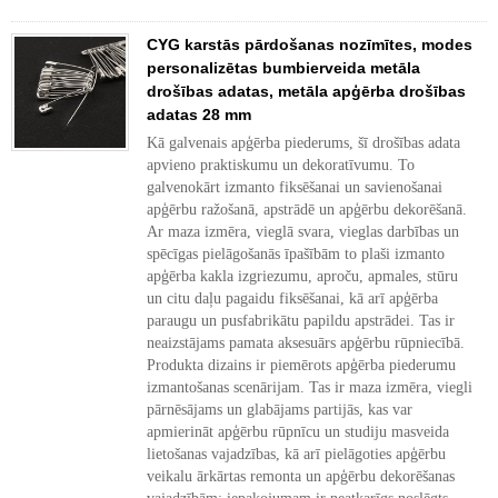
CYG karstās pārdošanas nozīmītes, modes
personalizētas bumbierveida metāla
drošības adatas, metāla apģērba drošības
adatas 28 mm
Kā galvenais apģērba piederums, šī drošības adata
apvieno praktiskumu un dekoratīvumu. To
galvenokārt izmanto fiksēšanai un savienošanai
apģērbu ražošanā, apstrādē un apģērbu dekorēšanā.
Ar maza izmēra, vieglā svara, vieglas darbības un
spēcīgas pielāgošanās īpašībām to plaši izmanto
apģērba kakla izgriezumu, aproču, apmales, stūru
un citu daļu pagaidu fiksēšanai, kā arī apģērba
paraugu un pusfabrikātu papildu apstrādei. Tas ir
neaizstājams pamata aksesuārs apģērbu rūpniecībā.
Produkta dizains ir piemērots apģērba piederumu
izmantošanas scenārijam. Tas ir maza izmēra, viegli
pārnēsājams un glabājams partijās, kas var
apmierināt apģērbu rūpnīcu un studiju masveida
lietošanas vajadzības, kā arī pielāgoties apģērbu
veikalu ārkārtas remonta un apģērbu dekorēšanas