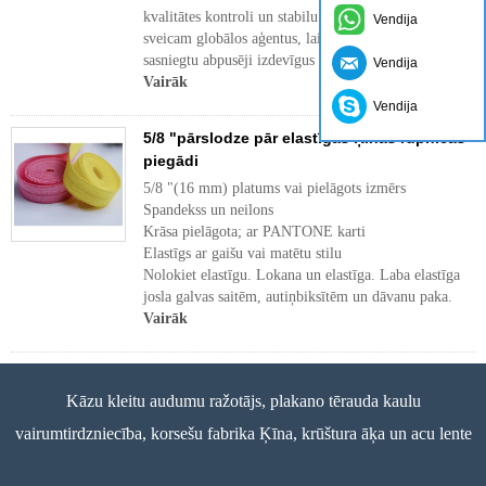
kvalitātes kontroli un stabilu piegādi. Mēs patiesi
Vendija
sveicam globālos aģentus, lai tie sadarbotos un
sasniegtu abpusēji izdevīgus rezultātus.
Vendija
Vairāk
Vendija
5/8 "pārslodze pār elastīgās Ķīnas rūpnīcas
piegādi
5/8 "(16 mm) platums vai pielāgots izmērs
Spandekss un neilons
Krāsa pielāgota; ar PANTONE karti
Elastīgs ar gaišu vai matētu stilu
Nolokiet elastīgu. Lokana un elastīga. Laba elastīga
josla galvas saitēm, autiņbiksītēm un dāvanu paka.
Vairāk
Kāzu kleitu audumu ražotājs, plakano tērauda kaulu
vairumtirdzniecība, korsešu fabrika Ķīna, krūštura āķa un acu lente