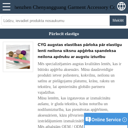
Meklēt
Pārlocīt elastīgo
CYG augstas elastības pārloka pār elastīgu
lenti neilona siksnu apģērba spandeksa
neilona apdruku ar augstu izturību
Mēs specializējamies augstas kvalitātes lentēs, kas ir
būtisks apģērba aksesuārs. Mūsu daudzveidīgie
produkti ietver poliesteru, kokvilnu, neilonu un
satīnu ar pielāgojamu platumu, krāsu, rakstu un
tekstūru, lai apmierinātu globālo partneru
vajadzības.
Mūsu lentēm, kas izgatavotas ar izsmalcinātu
aušanu, ir gluda tekstūra, krāsu noturība un
nodilumizturība, kas piemērotas apģērbiem,
aksesuāriem, kāzu plīvuriem un citiem, piešķirot
izstrādājumiem izsmalcinātību.
Mēs atbalstām OEM / ODM pielāgošanu ar stingru