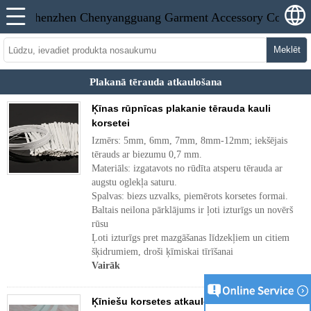
Meklēt
Plakanā tērauda atkaulošana
Ķīnas rūpnīcas plakanie tērauda kauli
korsetei
Izmērs: 5mm, 6mm, 7mm, 8mm-12mm; iekšējais
tērauds ar biezumu 0,7 mm.
Materiāls: izgatavots no rūdīta atsperu tērauda ar
augstu oglekļa saturu.
Spalvas: biezs uzvalks, piemērots korsetes formai.
Baltais neilona pārklājums ir ļoti izturīgs un novērš
rūsu
Ļoti izturīgs pret mazgāšanas līdzekļiem un citiem
šķidrumiem, droši ķīmiskai tīrīšanai
Vairāk
Ķīniešu korsetes atkaulošana Piegādātāja