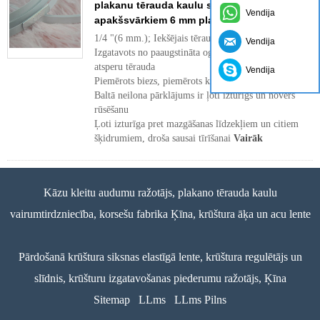
plakanu tērauda kaulu stīpu atkaulošana
Vendija
apakšsvārkiem 6 mm plata
1/4 "(6 mm.); Iekšējais tērauds biezs 0,7 mm
Vendija
Izgatavots no paaugstināta oglekļa līmeņa, rūdīta,
atsperu tērauda
Vendija
Piemērots biezs, piemērots korsetes formai
Baltā neilona pārklājums ir ļoti izturīgs un novērš
rūsēšanu
Ļoti izturīga pret mazgāšanas līdzekļiem un citiem
šķidrumiem, droša sausai tīrīšanai
Vairāk
Kāzu kleitu audumu ražotājs, plakano tērauda kaulu
vairumtirdzniecība, korsešu fabrika Ķīna, krūštura āķa un acu lente
Pārdošanā krūštura siksnas elastīgā lente, krūštura regulētājs un
slīdnis, krūšturu izgatavošanas piederumu ražotājs, Ķīna
Sitemap
LLms
LLms Pilns