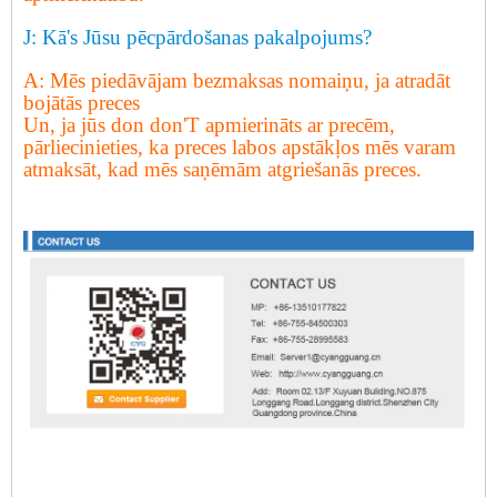
J: Kā
'
s Jūsu pēcpārdošanas pakalpojums?
A: Mēs piedāvājam bezmaksas nomaiņu, ja atradāt
bojātās preces
Un, ja jūs don don
'
T apmierināts ar precēm,
pārliecinieties, ka preces labos apstākļos mēs varam
atmaksāt, kad mēs saņēmām atgriešanās preces.