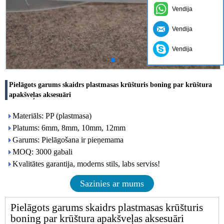
Vendija
Vendija
Vendija
Pielāgots garums skaidrs plastmasas krūšturis boning par krūštura
apakšveļas aksesuāri
Materiāls: PP (plastmasa)
Platums: 6mm, 8mm, 10mm, 12mm
Garums: Pielāgošana ir pieņemama
MOQ: 3000 gabali
Kvalitātes garantija, moderns stils, labs serviss!
Sazinies ar mums
Pielāgots garums skaidrs plastmasas krūšturis
boning par krūštura apakšveļas aksesuāri