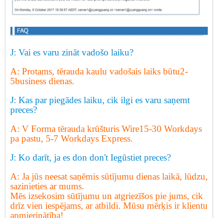
J: Vai es varu zināt vadošo laiku?
A: Protams, tērauda kaulu vadošais laiks būtu2-
5business dienas.
J: Kas par piegādes laiku, cik ilgi es varu saņemt
preces?
A: V Forma tērauda krūšturis Wire15-30 Workdays
pa pastu, 5-7 Workdays Express.
J: Ko darīt, ja es don don
'
t Iegūstiet preces?
A: Ja jūs neesat saņēmis sūtījumu dienas laikā, lūdzu,
sazinieties ar mums.
Mēs izsekosim sūtījumu un atgriezīšos pie jums, cik
drīz vien iespējams, ar atbildi. Mūsu mērķis ir klientu
apmierinātība!