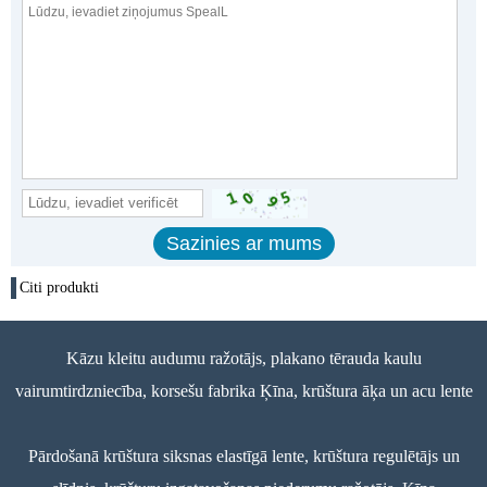
Citi produkti
Kāzu kleitu audumu ražotājs, plakano tērauda kaulu
vairumtirdzniecība, korsešu fabrika Ķīna, krūštura āķa un acu lente
Pārdošanā krūštura siksnas elastīgā lente, krūštura regulētājs un