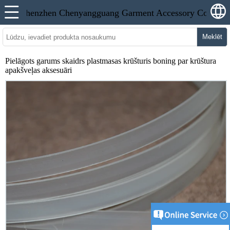
Meklēt
Pielāgots garums skaidrs plastmasas krūšturis boning par krūštura
apakšveļas aksesuāri