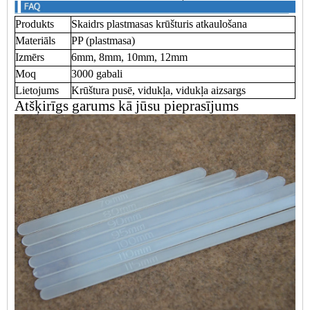
Produkts
Skaidrs plastmasas krūšturis atkaulošana
Materiāls
PP (plastmasa)
Izmērs
6mm, 8mm, 10mm, 12mm
Moq
3000 gabali
Lietojums
Krūštura pusē, vidukļa, vidukļa aizsargs
Atšķirīgs garums kā jūsu pieprasījums