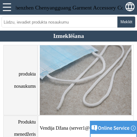
Meklēt
Izmeklēšana
produkta
nosaukums
Produktu
Vendija Džana (server1@cyangguang.cn)
menedžeris