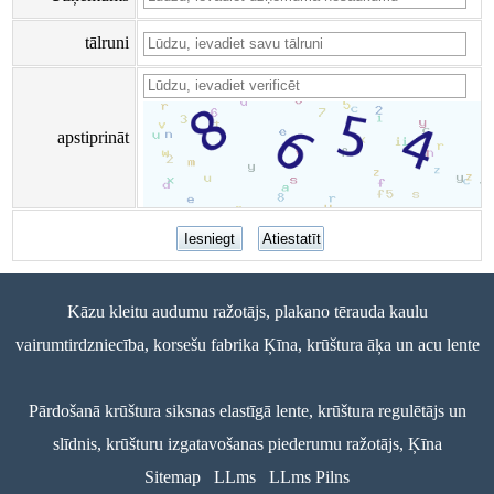
tālruni
apstiprināt
Kāzu kleitu audumu ražotājs, plakano tērauda kaulu
vairumtirdzniecība, korsešu fabrika Ķīna, krūštura āķa un acu lente
Pārdošanā krūštura siksnas elastīgā lente, krūštura regulētājs un
slīdnis, krūšturu izgatavošanas piederumu ražotājs, Ķīna
Sitemap
LLms
LLms Pilns