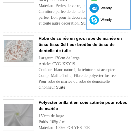
Matériau: Perles de verre, polyester
Wendy
Garniture perlée de dentelle métallique de broderie
perlée. Bon pour la décoration de robe de mariage
Wendy
et toute autre décoration.
Suite
Robe de soirée en gros robe de mariée en
tissu tissu 3d fleur brodée de tissu de
dentelle de tulle
Largeur: 130cm de large
Article: CYG-XXY19
Couleur: blanc naturel, la teinture est accepter
Comp: Maille Tulle; Fibre de polyester lustrée
Pour robe de mariée ou robe de demoiselle
d'honneur
Suite
Polyester brillant en soie satinée pour robes
de mariée
150cm de large
Poids: 105g / ㎡
Matériau: 100% POLYESTER