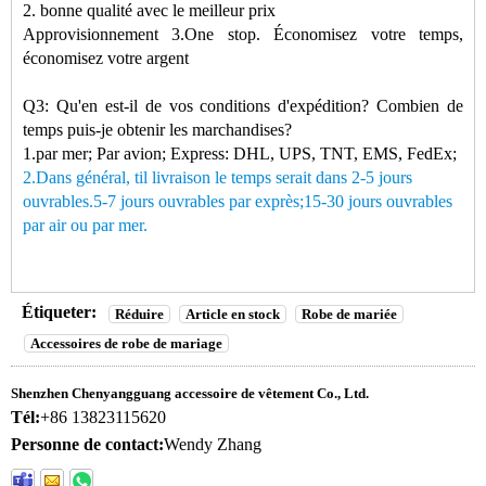
2. bonne qualité avec le meilleur prix
Approvisionnement 3.One stop. Économisez votre temps,
économisez votre argent
Q3: Qu'en est-il de vos conditions d'expédition? Combien de
temps puis-je obtenir les marchandises?
1.par mer; Par avion; Express: DHL, UPS, TNT, EMS, FedEx;
2.Dans
général,
t
il
livraison
le temps serait dans 2-5 jours
ouvrables.5-7 jours ouvrables par exprès
;
15-30 jours ouvrables
par
air ou par mer.
Étiqueter:
Réduire
Article en stock
Robe de mariée
Accessoires de robe de mariage
Shenzhen Chenyangguang accessoire de vêtement Co., Ltd.
Tél:
+86 13823115620
Personne de contact:
Wendy Zhang