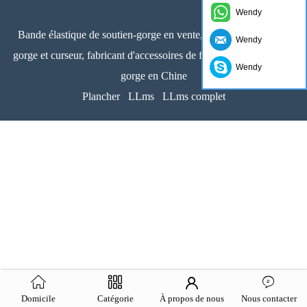
Wendy
Bande élastique de soutien-gorge en vente, ajusteur de soutien-
Wendy
gorge et curseur, fabricant d'accessoires de fabrication de soutien-
Wendy
gorge en Chine
Plancher
LLms
LLms complet
Domicile
Catégorie
À propos de nous
Nous contacter