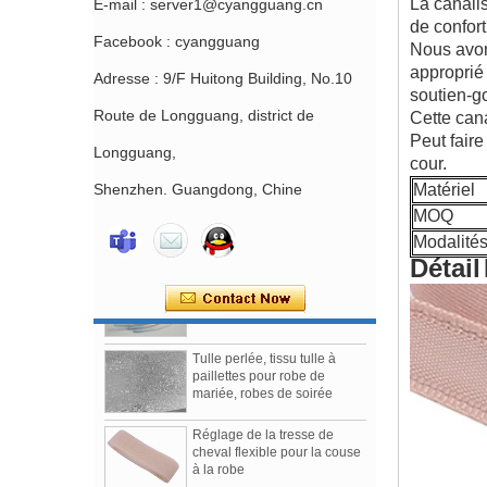
La canali
E-mail : server1@cyangguang.cn
de confort
Facebook : cyangguang
Nous avon
approprié 
Adresse : 9/F Huitong Building, No.10
soutien-g
Route de Longguang, district de
Cette cana
Peut faire
Glissière de soutien-gorge
Longguang,
sans nickel enduit de nylon
cour.
Chine Soutien-gorge d'usine
Shenzhen. Guangdong, Chine
Matériel
faisant la fourniture
d'accessoires
MOQ
Modalité
Soutien-gorge enduit de
Détail
nylon Underwires
Fournisseurs et Fabricants
Tulle perlée, tissu tulle à
paillettes pour robe de
mariée, robes de soirée
Réglage de la tresse de
cheval flexible pour la couse
à la robe
Chine Fabrication d'usine de