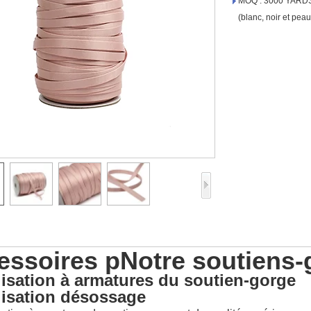
MOQ : 3000 YARDS p
(blanc, noir et peau
essoires pNotre soutiens-
isation à armatures du soutien-gorge
lisation désossage