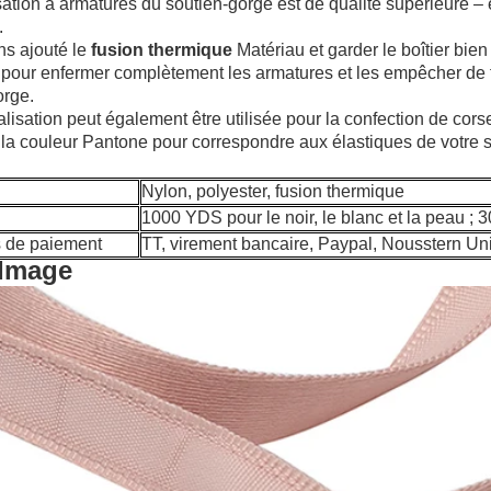
sation à armatures du soutien-gorge est de qualité supérieure 
.
s ajouté le
fusion thermique
Matériau et garder le boîtier bie
pour enfermer complètement les armatures et les empêcher de fro
orge.
lisation peut également être utilisée pour la confection de cor
 la couleur Pantone pour correspondre aux élastiques de votre s
Nylon, polyester,
fusion thermique
1000 YDS pour le noir, le blanc et la peau ;
s de paiement
TT, virement bancaire, Paypal, Nousstern Un
Image