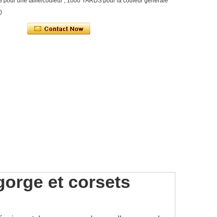
our une taille/couleur ; 1000 YARDS pour la couleur générale
)
gorge et corsets