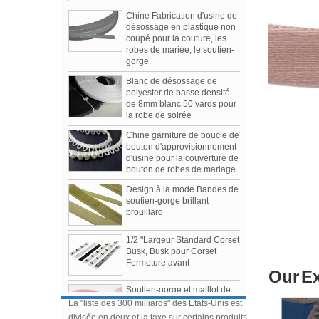
désossage en plastique non
coupé pour la couture, les
robes de mariée, le soutien-
gorge.
Blanc de désossage de
polyester de basse densité
de 8mm blanc 50 yards pour
la robe de soirée
Chine garniture de boucle de
bouton d'approvisionnement
d'usine pour la couverture de
bouton de robes de mariage
Design à la mode Bandes de
soutien-gorge brillant
Défilés Femme Automne / Hiver 2019
brouillard
Les 3 émissions les plus parlées de la saison
1.Tomo Koizumi
1/2 "Largeur Standard Corset
2.Bottega Veneta
Busk, Busk pour Corset
3.Prada
Fermeture avant
La "liste des 300 milliards" des États-Unis
Soutien-gorge et maillot de
est divisée en deux et la taxe sur certains pr
Our
Ex
bain Accessoires Étui en
La "liste des 300 milliards" des États-Unis est
coton
divisée en deux et la taxe sur certains produits
électroniques et certains vêtements est
Glissière de soutien-gorge