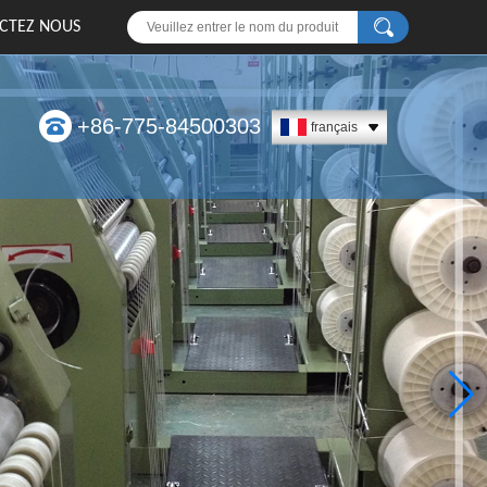
CTEZ NOUS
+86-775-84500303
français