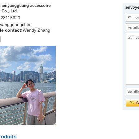
henyangguang accessoire
envoy
 Co., Ltd.
823115620
cyangguangchen
e contact:
Wendy Zhang
roduits