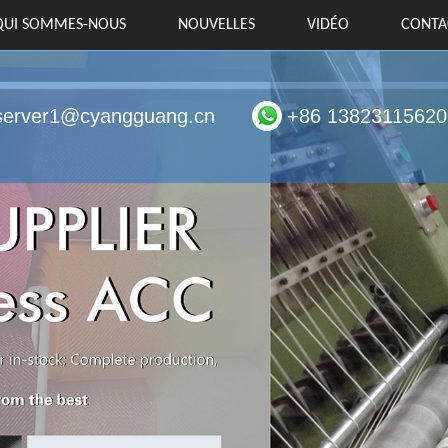
QUI SOMMES-NOUS
NOUVELLES
VIDÉO
CONTA
server1@cyangguang.cn
+86 13823115620