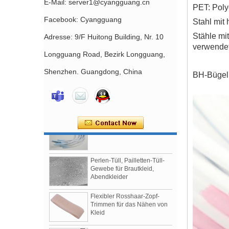
E-Mail: server1@cyangguang.cn
PET: Polye
Facebook: Cyangguang
Stahl mit 
Stähle mi
Adresse: 9/F Huitong Building, Nr. 10
verwendet,
Longguang Road, Bezirk Longguang,
Mit Nylon beschichteter,
nickelfreier BH-Schieber,
Shenzhen. Guangdong, China
BH-Bügel,
China-Fabrik, Zubehör für die
Herstellung von BHs
Nylonbeschichtete BH-Bügel
Lieferanten und Hersteller
Perlen-Tüll, Pailletten-Tüll-
Gewebe für Brautkleid,
Abendkleider
Flexibler Rosshaar-Zopf-
Trimmen für das Nähen von
Kleid
China Fabrik liefern
unschlüssiges Plastikbetting
für Nähen, Brautkleider, BH-