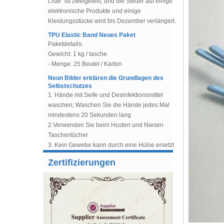
Kleidungsstücke wird bis Dezember verlängert.
TPU Elastic Band Neues Paket
Nylonbeschichtete BH-Bügel
Paketdetails:
Lieferanten und Hersteller
Gewicht: 1 kg / tasche
- Menge: 25 Beutel / Karton
Perlen-Tüll, Pailletten-Tüll-
Neun Bilder erklären die Grundlagen des
Gewebe für Brautkleid,
Selbstschutzes
Abendkleider
1. Hände mit Seife und Desinfektionsmittel
waschen; Waschen Sie die Hände jedes Mal
Flexibler Rosshaar-Zopf-
Trimmen für das Nähen von
mindestens 20 Sekunden lang
Kleid
2.Verwenden Sie beim Husten und Niesen
Taschentücher
China Fabrik liefern
3. Kein Gewebe kann durch eine Hülse ersetzt
unschlüssiges Plastikbetting
werden
für Nähen, Brautkleider, BH-
Neues Design Spiral Steel Bone mit
4. Vermeiden Sie es, Augen, Nase und Mund
Boning.
Gummigriff für Knieschützer
zu berühren, ohne sich die Hände zu waschen
Im Jahr 2019 entwarf unser Unternehmen eine
8mm Polyester mit niedriger
Zertifizierungen
5. Vermeiden Sie engen Kontakt mit
neue Form von spiralförmigem Stahlknochen,
Dichte, ohne Knochen, Weiß,
unangenehmen Personen
50 Yards für Abendkleid
der zur Unterstützung der Knie dient. Und
6.Wenn Sie Fieber und Müdigkeit, Husten,
dieses Design macht das Entbeinen
China Factory Supply Button
Atemnot oder Muskelschmerzen verspüren,
abnehmbar.
Loop Trim für Brautkleider
müssen diese Symptome behandelt werden
Neuankömmling-Petticoat
Knopfabdeckung
7. Rufen Sie um Hilfe
CYG Großhandel Hochzeit Petticoat Unterrock