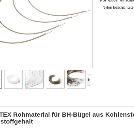
BH-Bügel, einschlie
Nylon beschichtete
EX Rohmaterial für BH-Bügel aus Kohlensto
stoffgehalt