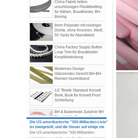
Boning.
8mm Polyester mit niedriger
Dichte, ohne Knochen, Weiß,
50 Yards für Abendkleid
China Factory Supply Button
Loop Trim für Brautkleider
Knopfabdeckung
Modernes Design
Glänzendes Gesicht BH-BH-
Riemen Gummiband
Damenbekleidung Herbst / Winter 2019
Shows
1/2 "Breite Standard Korsett
Die 3 meistgesprochenen Shows der Saison
Busk, Busk für Korsett Front
Schließung
1.Tomo Koizumi
2.Bottega Veneta
BH & Bademode Zubehör BH
3.Prada
Bügel Hülle Baumwolletui
Die US-amerikanische "300-Milliarden-Liste"
ist zweigeteilt, und die Steuer auf einige ele
Die US-amerikanische "300-Milliarden-
Mit Nylon beschichteter,
nickelfreier BH-Schieber,
Liste" ist zweigeteilt, und die Steuer auf einige
China-Fabrik, Zubehör für die
elektronische Produkte und einige
Herstellung von BHs