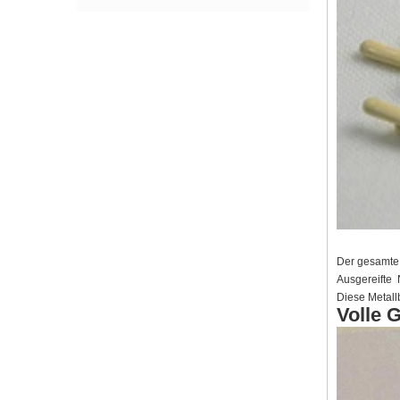
TPU Elastic Band Neues Paket
Paketdetails:
Gewicht: 1 kg / tasche
- Menge: 25 Beutel / Karton
Neun Bilder erklären die Grundlagen des
Selbstschutzes
1. Hände mit Seife und Desinfektionsmittel
waschen; Waschen Sie die Hände jedes Mal
mindestens 20 Sekunden lang
2.Verwenden Sie beim Husten und Niesen
Taschentücher
3. Kein Gewebe kann durch eine Hülse ersetzt
werden
Neues Design Spiral Steel Bone mit
4. Vermeiden Sie es, Augen, Nase und Mund
Gummigriff für Knieschützer
Der gesamte 
zu berühren, ohne sich die Hände zu waschen
Im Jahr 2019 entwarf unser Unternehmen eine
Ausgereifte 
5. Vermeiden Sie engen Kontakt mit
neue Form von spiralförmigem Stahlknochen,
Diese Metallb
unangenehmen Personen
der zur Unterstützung der Knie dient. Und
Volle 
6.Wenn Sie Fieber und Müdigkeit, Husten,
dieses Design macht das Entbeinen
Atemnot oder Muskelschmerzen verspüren,
abnehmbar.
müssen diese Symptome behandelt werden
Neuankömmling-Petticoat
7. Rufen Sie um Hilfe
CYG Großhandel Hochzeit Petticoat Unterrock
8. Möglicherweise müssen Sie zu Hause
Crinoline