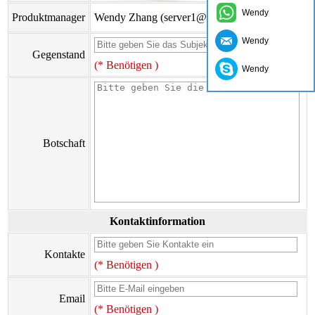
Wendy
Produktmanager
Wendy Zhang (server1@cyangguang.cn)
Wendy
Gegenstand
(* Benötigen )
Wendy
Botschaft
Kontaktinformation
Kontakte
(* Benötigen )
Email
(* Benötigen )