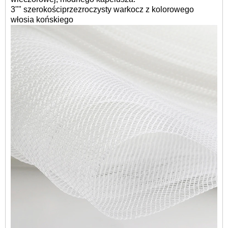
3"" szerokości
przezroczysty warkocz z kolorowego
włosia końskiego