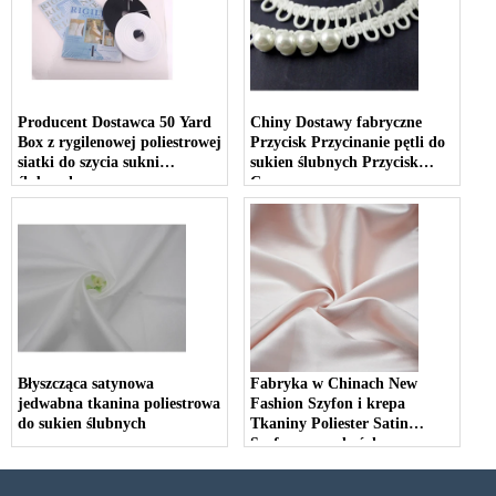
Producent Dostawca 50 Yard
Chiny Dostawy fabryczne
Box z rygilenowej poliestrowej
Przycisk Przycinanie pętli do
siatki do szycia sukni
sukien ślubnych Przycisk
ślubnych
Cover
Błyszcząca satynowa
Fabryka w Chinach New
jedwabna tkanina poliestrowa
Fashion Szyfon i krepa
do sukien ślubnych
Tkaniny Poliester Satin
Szyfon na podwórku