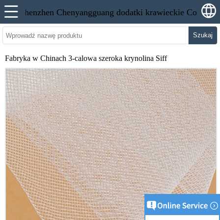
Szukaj
Fabryka w Chinach 3-calowa szeroka krynolina Siff