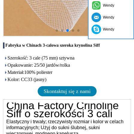
Wendy
Wendy
Wendy
Fabryka w Chinach 3-calowa szeroka krynolina Siff
Szerokość: 3 cale (75 mm) sztywna
Opakowanie: 25/50 jardów/rolka
Materiał:100% poliester
Kolor: CC33 (jasny)
Skontaktuj się z nami
China Factory Crinoline
Siff o szerokości 3 cali
Elastyczny i trwały; rzeczywisty rozmiar i kolor w celach
informacyjnych; Użyj do sukni ślubnej, sukni
wieczorowej, modnego kapelusza.