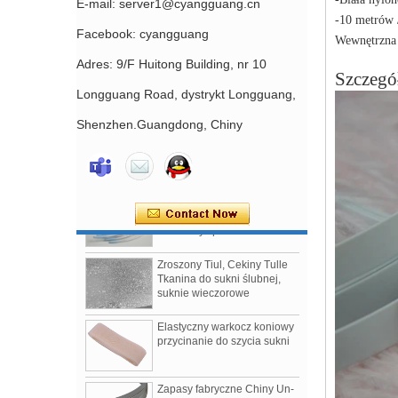
E-mail: server1@cyangguang.cn
-10 metrów /
Facebook: cyangguang
Wewnętrzna 
Adres: 9/F Huitong Building, nr 10
Szczegó
Suwak biustonosza
Longguang Road, dystrykt Longguang,
powlekany nylonem bez
niklu Chiny Fabryka
Shenzhen.Guangdong, Chiny
akcesoriów do produkcji
biustonoszy
Biustonosze z fiszbinami
powlekane nylonem
Dostawcy i producenci
Zroszony Tiul, Cekiny Tulle
Tkanina do sukni ślubnej,
suknie wieczorowe
Elastyczny warkocz koniowy
przycinanie do szycia sukni
Zapasy fabryczne Chiny Un-
Cut plastic Boning do szycia,
suknie ślubne, BRA BONING.