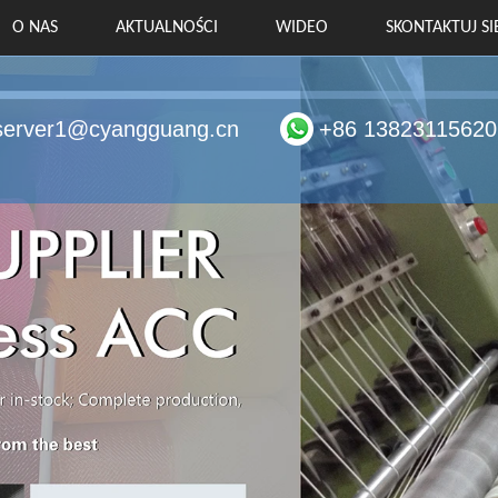
O NAS
AKTUALNOŚCI
WIDEO
SKONTAKTUJ SI
server1@cyangguang.cn
+86 13823115620