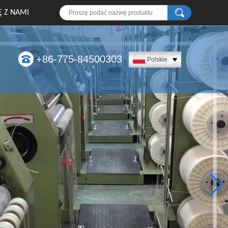
Ę Z NAMI
+86-775-84500303
Polskie