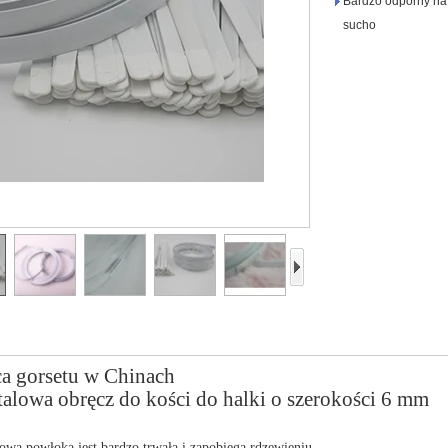
Bardzo odporny na 
sucho
a gorsetu w Chinach
talowa obręcz do kości do halki o szerokości 6 mm
owa powłoka jest bardzo trwała i zapobiega rdzewieniu