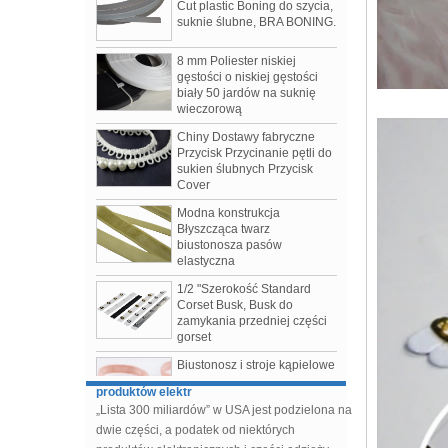
8 mm Poliester niskiej
gęstości o niskiej gęstości
biały 50 jardów na suknię
wieczorową
Chiny Dostawy fabryczne
Przycisk Przycinanie pętli do
sukien ślubnych Przycisk
Cover
Modna konstrukcja
Błyszcząca twarz
biustonosza pasów
Odzież damska jesień / zima 2019
elastyczna
3 najczęściej dyskutowane o serialach sezonu
1/2 "Szerokość Standard
1.Tomo Koizumi
Corset Busk, Busk do
2.Bottega Veneta
zamykania przedniej części
3.Prada
gorset
„Lista 300 miliardów” w USA jest podzielona
Biustonosz i stroje kąpielowe
na dwie części, a podatek od niektórych
Akcesoria Biustonosz Futerał
produktów elektr
z bawełnianą osłoną
„Lista 300 miliardów” w USA jest podzielona na
dwie części, a podatek od niektórych
Suwak biustonosza
powlekany nylonem bez
produktów elektronicznych i części odzieży
niklu Chiny Fabryka
przedłuża się do grudnia.
akcesoriów do produkcji